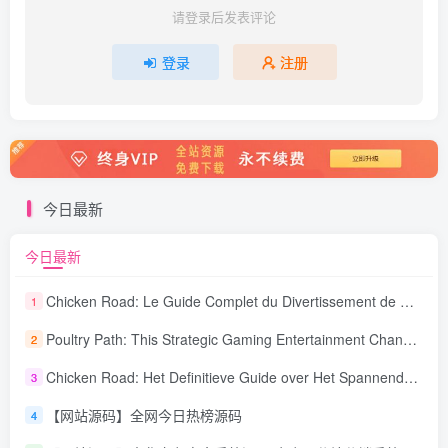
请登录后发表评论
登录
注册
今日最新
今日最新
Chicken Road: Le Guide Complet du Divertissement de Maison de Jeu Stratégique
1
Poultry Path: This Strategic Gaming Entertainment Changing Sequence Forecasting
2
Chicken Road: Het Definitieve Guide over Het Spannende Gokspel
3
【网站源码】全网今日热榜源码
4