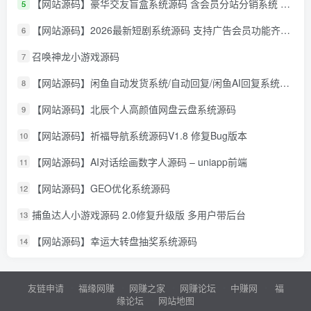
【网站源码】豪华交友盲盒系统源码 含会员分站分销系统 可易支付
5
【网站源码】2026最新短剧系统源码 支持广告会员功能齐全短剧源码
6
召唤神龙小游戏源码
7
【网站源码】闲鱼自动发货系统/自动回复/闲鱼AI回复系统源码
8
【网站源码】北辰个人高颜值网盘云盘系统源码
9
【网站源码】祈福导航系统源码V1.8 修复Bug版本
10
【网站源码】AI对话绘画数字人源码 – uniapp前端
11
【网站源码】GEO优化系统源码
12
捕鱼达人小游戏源码 2.0修复升级版 多用户带后台
13
【网站源码】幸运大转盘抽奖系统源码
14
友链申请
福缘网赚
网赚之家
网赚论坛
中赚网
福
缘论坛
网站地图