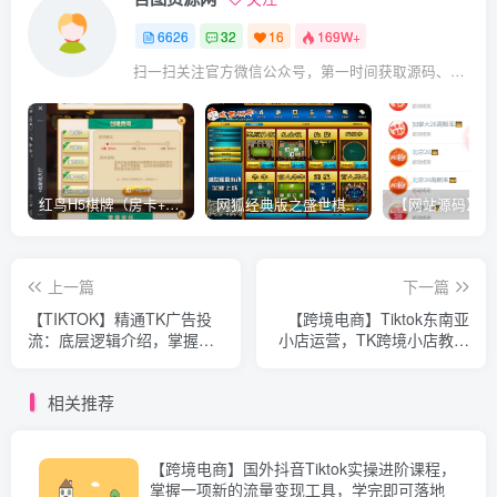
6626
32
16
169W+
扫一扫关注官方微信公众号，第一时间获取源码、网赚项目资源教程，自媒体等知识干货，让互联网创业赚钱更简单。
红鸟H5棋牌（房卡+金币）全套双模式游戏源码
网狐经典版之盛世棋牌完整游戏源码（包含文档、架设教程、网站、源代码等）
上一篇
下一篇
【TIKTOK】精通TK广告投
【跨境电商】Tiktok东南亚
流：底层逻辑介绍，掌握广
小店运营，TK跨境小店教程
告类型与投法，提升效果
让学员能快速掌握实用的运
营技巧
相关推荐
【跨境电商】国外抖音Tiktok实操进阶课程，
掌握一项新的流量变现工具，学完即可落地