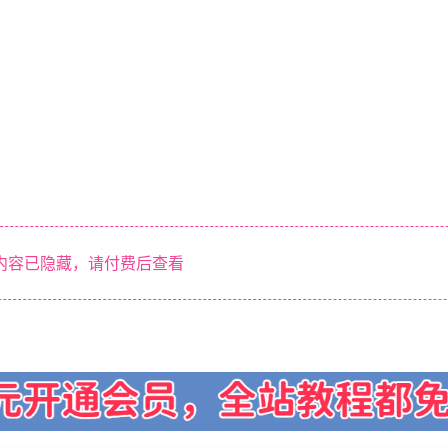
内容已隐藏，请付费后查看