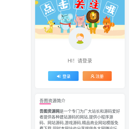
HI！请登录
登录
注册
吾图资源简介
吾图资源网
是一个专门为广大站长和源码爱好
者提供各种建站源码的网站,提供小程序源
码、网站源码,游戏源码,精品商业网站模版免
费下载,同时本网站也分享提供各大网赚论坛