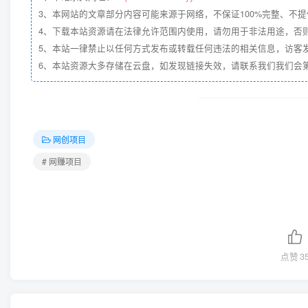
3、本网站的文章部分内容可能来源于网络，不保证100%完整、不
4、下载本站资源请在法律允许范围内使用，请勿用于非法用途，否
5、本站一律禁止以任何方式发布或转载任何违法的相关信息，访客
6、本站资源大多存储在云盘，如发现链接失效，请联系我们我们会第一时
网创项目
# 网赚项目
点赞
3