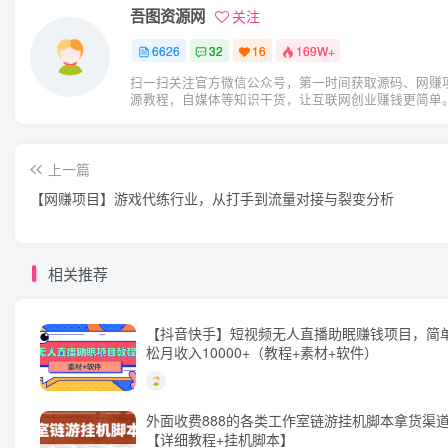
吾图资源网
关注
6626
32
16
169W+
扫一扫关注官方微信公众号，第一时间获取源码、网赚
源教程，自媒体等知识干货，让互联网创业赚钱更简单
上一篇
【网赚项目】游戏代练行业，从打手到流量对接与裂变分析
相关推荐
【抖音快手】短视频无人直播助眠赚钱项目，简
松月收入10000+（教程+素材+软件）
外面收费888的各类工作室链游挂机脚本拿货渠
【详细教程+挂机脚本】