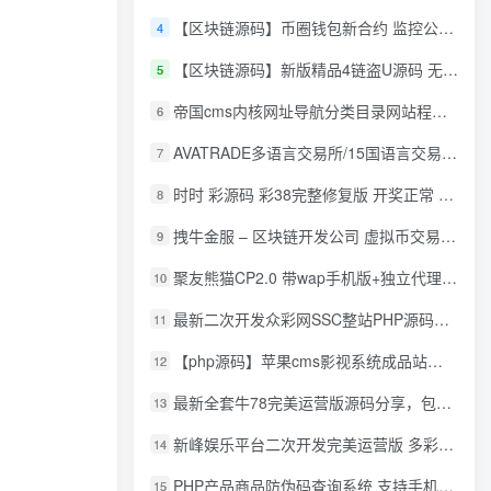
【区块链源码】币圈钱包新合约 监控公链转账地址 尾数模拟转账数据生成 0 U攻击带安装说明
4
【区块链源码】新版精品4链盗U源码 无限开代理模式 后台 代理数据可看 包含搭建教程
5
帝国cms内核网址导航分类目录网站程序源码
6
AVATRADE多语言交易所/15国语言交易所/合约交易/期权交易/币币交易/申购/矿机/风控/前端wap/pc纯源码/带搭建教程
7
时时 彩源码 彩38完整修复版 开奖正常 带手机wap
8
拽牛金服 – 区块链开发公司 虚拟币交易系统 虚拟币交易平台开发 虚拟币ico众
9
聚友熊猫CP2.0 带wap手机版+独立代理后台+整站打包全开源
10
最新二次开发众彩网SSC整站PHP源码+WAP手机版+KJ采集器+集成云端在线充值
11
【php源码】苹果cms影视系统成品站打包+电影先生6.1.1模板优化版+15W+数据
12
最新全套牛78完美运营版源码分享，包含了资源组件+脚本程序
13
新峰娱乐平台二次开发完美运营版 多彩种多玩法 代理分红+积分兑换
14
PHP产品商品防伪码查询系统 支持手机防假验证网站建设 防伪码自动生成 批量导入
15