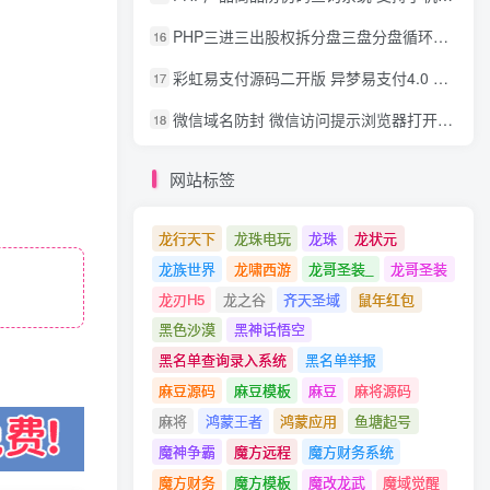
PHP三进三出股权拆分盘三盘分盘循环拆分系统源码
16
彩虹易支付源码二开版 异梦易支付4.0 可对接官方/易支付/码支付 去除后门 美化用户中心
17
微信域名防封 微信访问提示浏览器打开 非微信访问直接打开预防域名被封域名被封包换服务
18
网站标签
龙行天下
龙珠电玩
龙珠
龙状元
龙族世界
龙啸西游
龙哥圣装_
龙哥圣装
龙刃H5
龙之谷
齐天圣域
鼠年红包
黑色沙漠
黑神话悟空
黑名单查询录入系统
黑名单举报
麻豆源码
麻豆模板
麻豆
麻将源码
麻将
鸿蒙王者
鸿蒙应用
鱼塘起号
魔神争霸
魔方远程
魔方财务系统
魔方财务
魔方模板
魔改龙武
魔域觉醒