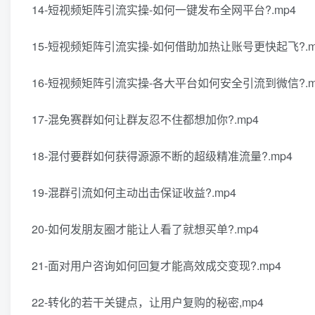
14-短视频矩阵引流实操-如何一键发布全网平台?.mp4
15-短视频矩阵引流实操-如何借助加热让账号更快起飞?.m
16-短视频矩阵引流实操-各大平台如何安全引流到微信?.m
17-混免赛群如何让群友忍不住都想加你?.mp4
18-混付要群如何获得源源不断的超级精准流量?.mp4
19-混群引流如何主动出击保证收益?.mp4
20-如何发朋友圈才能让人看了就想买单?.mp4
21-面对用户咨询如何回复才能高效成交变现?.mp4
22-转化的若干关键点，让用户复购的秘密,mp4