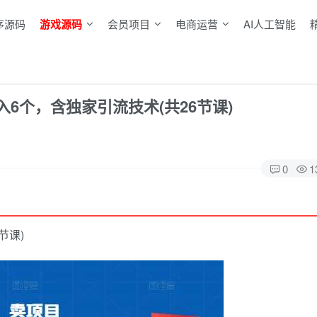
序源码
游戏源码
会员项目
电商运营
AI人工智能
6个，含独家引流技术(共26节课)
0
1
节课)