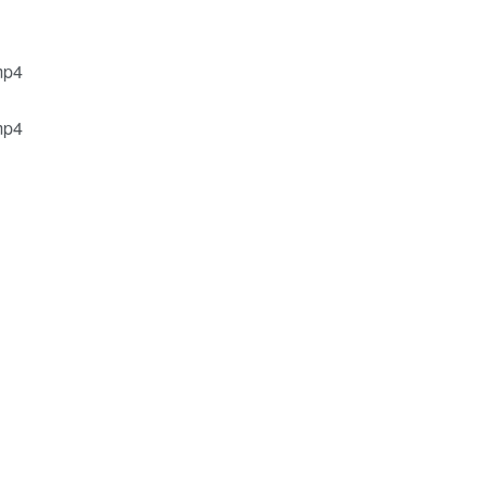
p4
p4