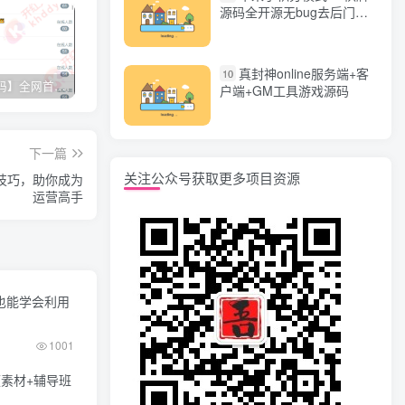
源码全开源无bug去后门无
漏洞完整源码 价值5000元
真封神online服务端+客
10
【网站源码】全网首发+旗舰28完美运营Java版高仿28圈+彩种丰富+机器人+眯牌
香逸房卡十三水完整游戏源码 适合做二开
星力9代棋牌游戏源码 完整数据+Android+Ios全套APP客户端 解密工具+视频教程(见另个链接)
QQ
户端+GM工具游戏源码
下一篇
关注公众号获取更多项目资源
技巧，助你成为
运营高手
手也能学会利用
1001
频素材+辅导班