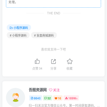
处理。
THE END
小程序源码
# 小程序源码
# 盲盒商城源码
喜欢就支持一下吧
点赞
34
分享
收藏
吾图资源网
关注
6640
32
16
169W+
扫一扫关注官方微信公众号，第一时间获取源码、网赚项目资源教程，自媒体等知识干货，让互联网创业赚钱更简单。