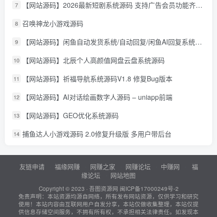
【网站源码】2026最新短剧系统源码 支持广告会员功能齐全短剧源码
7
召唤神龙小游戏源码
8
【网站源码】闲鱼自动发货系统/自动回复/闲鱼AI回复系统源码
9
【网站源码】北辰个人高颜值网盘云盘系统源码
10
【网站源码】祈福导航系统源码V1.8 修复Bug版本
11
【网站源码】AI对话绘画数字人源码 – uniapp前端
12
【网站源码】GEO优化系统源码
13
捕鱼达人小游戏源码 2.0修复升级版 多用户带后台
14
友链申请
福缘网赚
网赚之家
网赚论坛
中赚网
福
缘论坛
网站地图
Copyright © 2023 ·
吾图资源网
闽ICP备17000249号-2
免责声明：本站资源均源自网络，所有发布网站资源，仅供学习和研究
使用！本站内容由互联网用户自发分享，本站仅做收集整理，本站仅提
供信息存储空间服务，不拥有所有权，不承担相关法律责任。如发现本