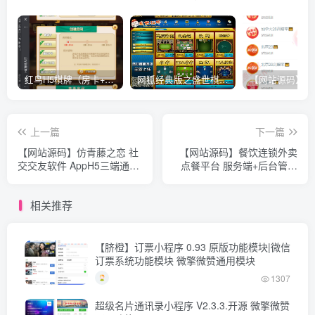
红鸟H5棋牌（房卡+金币）全套双模式游戏源码
网狐经典版之盛世棋牌完整游戏源码（包含文档、架设教程、网站、源代码等）
上一篇
下一篇
【网站源码】仿青藤之恋 社
【网站源码】餐饮连锁外卖
交交友软件 AppH5三端通用
点餐平台 服务端+后台管理
即时通讯聊天微信小程序
+小程序商户端+小程序前端
V1.0.1正式版
相关推荐
【脐橙】订票小程序 0.93 原版功能模块|微信
订票系统功能模块 微擎微赞通用模块
1307
超级名片通讯录小程序 V2.3.3.开源 微擎微赞