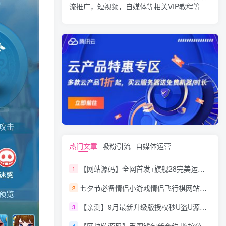
流推广，短视频，自媒体等相关VIP教程等
热门文章
吸粉引流
自媒体运营
【网站源码】全网首发+旗舰28完美运营Java版高仿28圈+彩种丰富+机器人+眯牌
1
七夕节必备情侣小游戏情侣飞行棋网站源码
2
【亲测】9月最新升级版授权秒U盗U源码/四链盗U源码/自带提币接口
3