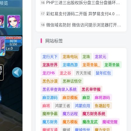
PHP三进三出股权拆分盘三盘分盘循环拆分系统源码
16
彩虹易支付源码二开版 异梦易支付4.0 可对接官方/易支付/码支付 去除后门 美化用户中心
17
微信域名防封 微信访问提示浏览器打开 非微信访问直接打开预防域名被封域名被封包换服务
18
网站标签
龙行天下
龙珠电玩
龙珠
龙状元
龙族世界
龙啸西游
龙哥圣装_
龙哥圣装
龙刃H5
龙之谷
齐天圣域
鼠年红包
黑色沙漠
黑神话悟空
黑名单查询录入系统
黑名单举报
麻豆源码
麻豆模板
麻豆
麻将源码
麻将
鸿蒙王者
鸿蒙应用
鱼塘起号
魔神争霸
魔方远程
魔方财务系统
魔方财务
魔方模板
魔改龙武
魔域觉醒
魔域互通
魔域
魔城传世
魔力宝贝