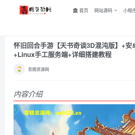
首页
网站源码
小程
首页
游戏源码
手游源码
正文
怀旧回合手游【天书奇谈3D混沌版】+安卓苹
+Linux手工服务端+详细搭建教程
吾图资源网
内容介绍