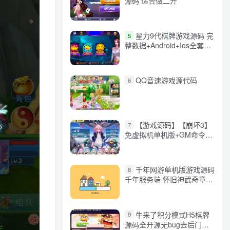
源码 适合做二开
星力9代棋牌游戏源码 完
5
整数据+Android+Ios全套
APP客户端 解密工具+视频
教程(见另个链接)
QQ音速游戏源代码
6
【游戏源码】【崩坏3】
7
免虚拟机单机版+GM命令
+全角色+安装教程+不限速
下载
千年网游单机版游戏源码
8
千年服务端 怀旧神武奇章一
键端 任务副本 GM口令代码
牛来了积分模式H5棋牌
9
源码全开源无bug去后门无