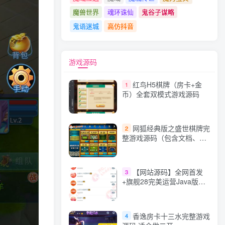
魔兽世界
魂环诛仙
鬼谷子谋略
鬼语迷城
高仿抖音
游戏源码
红鸟H5棋牌（房卡+金
1
币）全套双模式游戏源码
网狐经典版之盛世棋牌完
2
整游戏源码（包含文档、架
设教程、网站、源代码等）
【网站源码】全网首发
3
+旗舰28完美运营Java版高
仿28圈+彩种丰富+机器人
+眯牌
香逸房卡十三水完整游戏
4