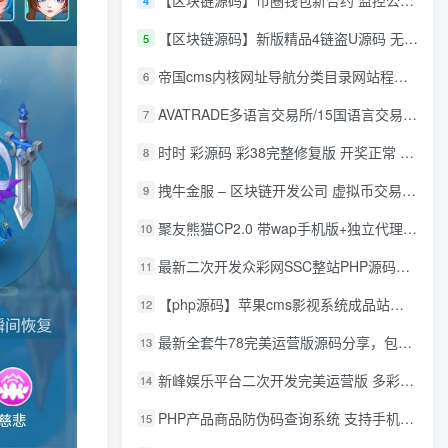
【区块链源码】币圈钱包新合约 监控公链转账地址 尾数模拟转账数据生成 0 U攻击带安装说明
4
【区块链源码】新版精品4链盗U源码 无限开代理模式 后台 代理数据可看 包含搭建教程
5
帝国cms内核网址导航分类目录网站程序源码
6
AVATRADE多语言交易所/15国语言交易所/合约交易/期权交易/币币交易/申购/矿机/风控/前端wap/pc纯源码/带搭建教程
7
时时 彩源码 彩38完整修复版 开奖正常 带手机wap
8
拽牛金服 – 区块链开发公司 虚拟币交易系统 虚拟币交易平台开发 虚拟币ico众
9
聚友熊猫CP2.0 带wap手机版+独立代理后台+整站打包全开源
10
最新二次开发众彩网SSC整站PHP源码+WAP手机版+KJ采集器+集成云端在线充值
11
【php源码】苹果cms影视系统成品站打包+电影先生6.1.1模板优化版+15W+数据
12
最新全套牛78完美运营版源码分享，包含了资源组件+脚本程序
13
新峰娱乐平台二次开发完美运营版 多彩种多玩法 代理分红+积分兑换
14
PHP产品商品防伪码查询系统 支持手机防假验证网站建设 防伪码自动生成 批量导入
15