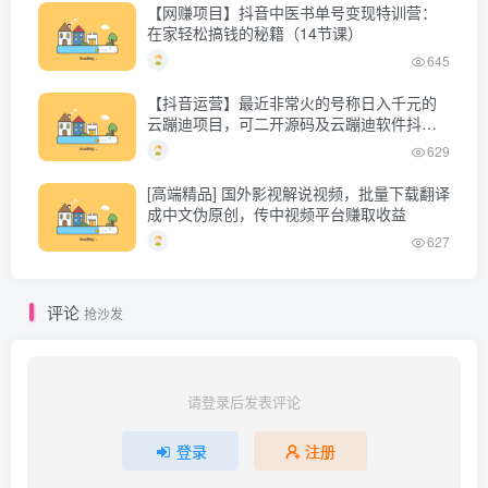
【网赚项目】抖音中医书单号变现特训营：
在家轻松搞钱的秘籍（14节课）
645
【抖音运营】最近非常火的号称日入千元的
云蹦迪项目，可二开源码及云蹦迪软件抖音
版
629
[高端精品] 国外影视解说视频，批量下载翻译
成中文伪原创，传中视频平台赚取收益
627
评论
抢沙发
请登录后发表评论
登录
注册