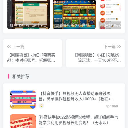
红鸟H5棋牌（房卡+金币）全套双模式游戏源码
网狐经典版之盛世棋牌完整游戏源码（包含文档、架设教程、网站、源代码等）
上一篇
下一篇
【网赚项目】小红书电商实
【网赚项目】小红书顶级引
战：找对标账号、拆解账
流玩法，一天100粉不被
号、制作爆款素材库与获取
封，实操技术【揭秘】
流量全攻略
相关推荐
【抖音快手】短视频无人直播助眠赚钱项
目，简单操作轻松月收入10000+（教程+素
材+软件）
1060
[抖音快手]2022影视解说教程，超详细新手也
能学会利用影视号长期变现！（无水印）