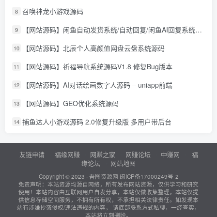
召唤神龙小游戏源码
8
【网站源码】闲鱼自动发货系统/自动回复/闲鱼AI回复系统源码
9
【网站源码】北辰个人高颜值网盘云盘系统源码
10
【网站源码】祈福导航系统源码V1.8 修复Bug版本
11
【网站源码】AI对话绘画数字人源码 – uniapp前端
12
【网站源码】GEO优化系统源码
13
捕鱼达人小游戏源码 2.0修复升级版 多用户带后台
14
友链申请
福缘网赚
网赚之家
网赚论坛
中赚网
福
缘论坛
网站地图
Copyright © 2023 ·
吾图资源网
闽ICP备17000249号-2
免责声明：本站资源均源自网络，所有发布网站资源，仅供学习和研究
使用！本站内容由互联网用户自发分享，本站仅做收集整理，本站仅提
供信息存储空间服务，不拥有所有权，不承担相关法律责任。如发现本
站有涉嫌抄袭侵权/违法违规的内容， 请底部联系方式私聊，一经查实，
本站将立刻删除。