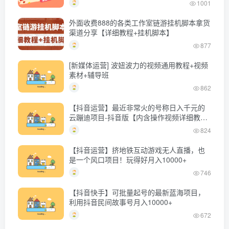
1001
外面收费888的各类工作室链游挂机脚本拿货
渠道分享【详细教程+挂机脚本】
877
[新媒体运营] 波妞波力的视频通用教程+视频
素材+辅导班
862
【抖音运营】最近非常火的号称日入千元的
云蹦迪项目-抖音版【内含操作视频详细教
程】
824
【抖音运营】挤地铁互动游戏无人直播，也
是一个风口项目！玩得好月入10000+
746
【抖音快手】可批量起号的最新蓝海项目，
利用抖音民间故事号月入10000+
672