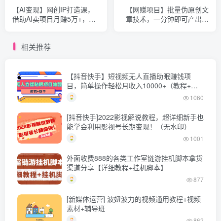
【AI变现】网创IP打造课，
【网赚项目】批量伪原创文
借助AI卖项目月赚5万+，含
章技术，一分钟即可产出一
引流技术（共26节课）
篇公众号原创文章
相关推荐
【抖音快手】短视频无人直播助眠赚钱项
目，简单操作轻松月收入10000+（教程+素
材+软件）
1060
[抖音快手]2022影视解说教程，超详细新手也
能学会利用影视号长期变现！（无水印）
1001
外面收费888的各类工作室链游挂机脚本拿货
渠道分享【详细教程+挂机脚本】
877
[新媒体运营] 波妞波力的视频通用教程+视频
素材+辅导班
862