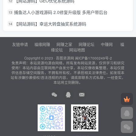
【网站源码】GEO优化系统源码
12
捕鱼达人小游戏源码 2.0修复升级版 多用户带后台
13
【网站源码】幸运大转盘抽奖系统源码
14
友链申请
福缘网赚
网赚之家
网赚论坛
中赚网
福
缘论坛
网站地图
Copyright © 2023 ·
吾图资源网
闽ICP备17000249号-2
免责声明：本站资源均源自网络，所有发布网站资源，仅供学习和研究
使用！本站内容由互联网用户自发分享，本站仅做收集整理，本站仅提
供信息存储空间服务，不拥有所有权，不承担相关法律责任。如发现本
站有涉嫌抄袭侵权/违法违规的内容， 请底部联系方式私聊，一经查实，
本站将立刻删除。