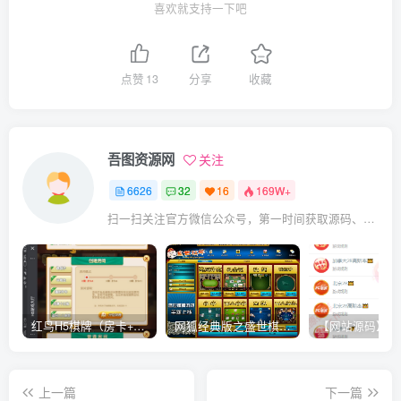
喜欢就支持一下吧
点赞
13
分享
收藏
吾图资源网
关注
6626
32
16
169W+
扫一扫关注官方微信公众号，第一时间获取源码、网赚项目资源教程，自媒体等知识干货，让互联网创业赚钱更简单。
红鸟H5棋牌（房卡+金币）全套双模式游戏源码
网狐经典版之盛世棋牌完整游戏源码（包含文档、架设教程、网站、源代码等）
上一篇
下一篇