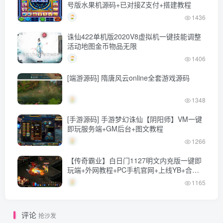
号版水果机源码+已对接Z支付+搭建教程
1436
诛仙422单机版2020V8虚拟机一键技能调整
活动地图金币物品无限
1406
[端游源码] 隋唐风云online全套游戏源码
1348
[手游源码] 手游梦幻诛仙【阴阳师】VM一键
即玩服务端+GM后台+图文教程
1266
【传奇霸业】白日门1127明文内充版一键即
玩端+外网教程+PC手机官网+上线YB+合成
回收
1165
评论
抢沙发