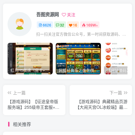
吾图资源网
关注
6626
32
16
169W+
扫一扫关注官方微信公众号，第一时间获取源码、网赚项目资源教程，自媒体等知识干货，让互联网创业赚钱更简单。
红鸟H5棋牌（房卡+金币）全套双模式游戏源码
网狐经典版之盛世棋牌完整游戏源码（包含文档、架设教程、网站、源代码等）
上一篇
下一篇
【游戏源码】【征途皇帝版
【游戏源码】典藏精品页游
服务端】255级帝王套服+15
【大闹天宫OL冰蛟端】最新
星龙星套服+史诗装备+一键
整理WIN系服务端+管理后台
安装游戏客户端+实例教程
+详细搭建教程+外网教程
相关推荐
+全部工具箱