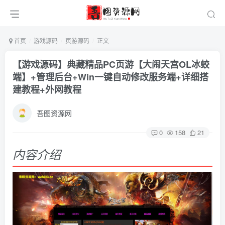
首页
游戏源码
页游源码
正文
【游戏源码】典藏精品PC页游【大闹天宫OL冰蛟
端】+管理后台+Win一键自动修改服务端+详细搭
建教程+外网教程
吾图资源网
0
158
21
内容介绍