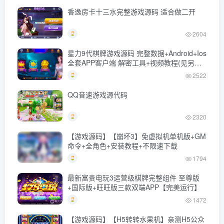
香逸房卡十三水完整游戏源码 适合做二开
2604
星力9代棋牌游戏源码 完整数据+Android+Ios
全套APP客户端 解密工具+视频教程(见另个
链接)
2522
QQ音速游戏源代码
2320
【游戏源码】【崩坏3】免虚拟机单机版+GM
命令+全角色+安装教程+不限速下载
1794
最新富贵电玩3运营级棋牌完整组件 至尊版
+国际版+旺旺版三款双端APP【完美运行】
1472
【游戏源码】【H5转转水果机】亲测H5公众