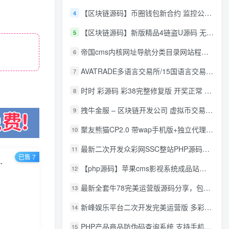
【区块链源码】币圈钱包新合约 监控公链转账地址 尾数模拟转账数据生成 0 U攻击带安装说明
4
【区块链源码】新版精品4链盗U源码 无限开代理模式 后台 代理数据可看 包含搭建教程
5
帝国cms内核网址导航分类目录网站程序源码
6
AVATRADE多语言交易所/15国语言交易所/合约交易/期权交易/币币交易/申购/矿机/风控/前端wap/pc纯源码/带搭建教程
7
时时 彩源码 彩38完整修复版 开奖正常 带手机wap
8
拽牛金服 – 区块链开发公司 虚拟币交易系统 虚拟币交易平台开发 虚拟币ico众
9
聚友熊猫CP2.0 带wap手机版+独立代理后台+整站打包全开源
10
最新二次开发众彩网SSC整站PHP源码+WAP手机版+KJ采集器+集成云端在线充值
11
已售 7
，专撩温柔多金小姐姐，私域转化率超高
【php源码】苹果cms影视系统成品站打包+电影先生6.1.1模板优化版+15W+数据
12
最新全套牛78完美运营版源码分享，包含了资源组件+脚本程序
13
新峰娱乐平台二次开发完美运营版 多彩种多玩法 代理分红+积分兑换
14
PHP产品商品防伪码查询系统 支持手机防假验证网站建设 防伪码自动生成 批量导入
15