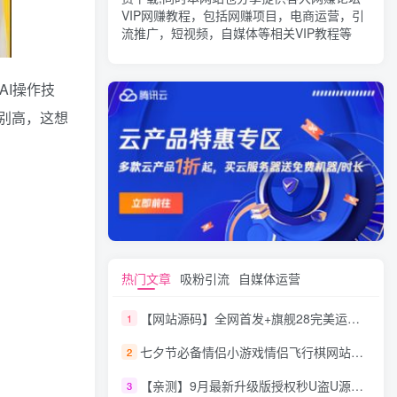
VIP网赚教程，包括网赚项目，电商运营，引
流推广，短视频，自媒体等相关VIP教程等
AI操作技
别高，这想
热门文章
吸粉引流
自媒体运营
【网站源码】全网首发+旗舰28完美运营Java版高仿28圈+彩种丰富+机器人+眯牌
1
七夕节必备情侣小游戏情侣飞行棋网站源码
2
【亲测】9月最新升级版授权秒U盗U源码/四链盗U源码/自带提币接口
3