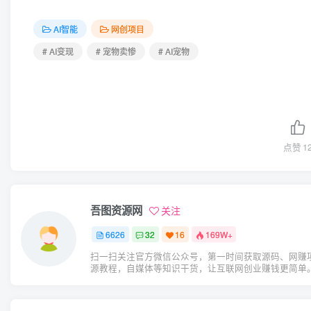
AI智能
网创项目
# AI变现
# 宠物卖惨
# AI宠物
点赞
1
吾图资源网
关注
6626
32
16
169W+
扫一扫关注官方微信公众号，第一时间获取源码、网赚
源教程，自媒体等知识干货，让互联网创业赚钱更简单