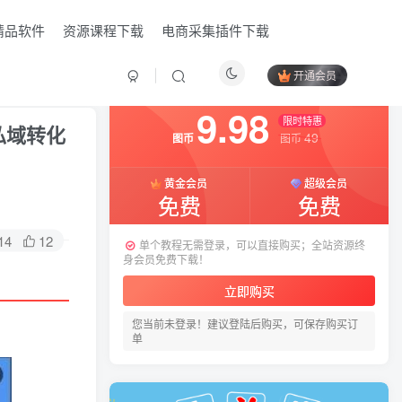
精品软件
资源课程下载
电商采集插件下载
开通会员
付费阅读
已售 7
9.98
限时特惠
私域转化
49
图币
图币
黄金会员
超级会员
免费
免费
14
12
单个教程无需登录，可以直接购买；全站资源终
身会员免费下载！
HI！请登录
立即购买
您当前未登录！建议登陆后购买，可保存购买订
登录
注册
单