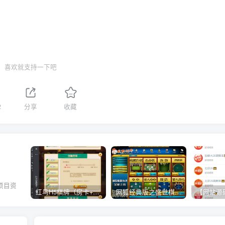
喜欢就支持一下吧
2
分享
收藏
项目资
红鸟H5棋牌（房卡+金币）全套双模式游戏源码
网狐经典版之盛世棋牌完整游戏源码（包含文档、架设教程、网站、源代码等）
。