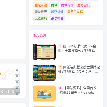
魔域互通
魔域
魔城传世
魔力宝贝
魔兽世界
魂环诛仙
鬼谷子谋略
鬼语迷城
高仿抖音
游戏源码
红鸟H5棋牌（房卡+金
1
币）全套双模式游戏源码
网狐经典版之盛世棋牌完
2
整游戏源码（包含文档、架
设教程、网站、源代码等）
【网站源码】全网首发
3
【网站源码】全网首发+旗舰28完美运营Java版高仿28圈+彩种丰富+机器人+眯牌
香逸房卡十三水完整游戏源码 适合做二开
星力9代棋牌游戏源码 完整数据+Android+Ios全套APP客户端 解密工具+视频教程(见另个链接)
QQ
+旗舰28完美运营Java版高
仿28圈+彩种丰富+机器人
+眯牌