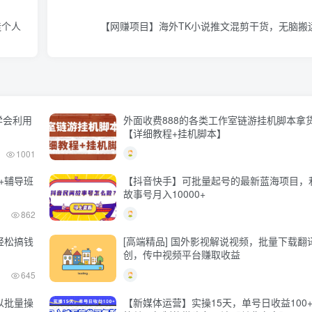
造个人
【网赚项目】海外TK小说推文混剪干货，无脑搬
学会利用
外面收费888的各类工作室链游挂机脚本拿
【详细教程+挂机脚本】
1001
+辅导班
【抖音快手】可批量起号的最新蓝海项目，
故事号月入10000+
862
轻松搞钱
[高端精品] 国外影视解说视频，批量下载翻
创，传中视频平台赚取收益
645
以批量操
【新媒体运营】实操15天，单号日收益100