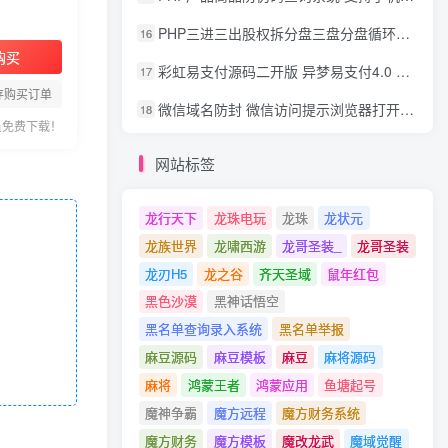
PHP三进三出股权拆分盘三盘分盘循环拆分系统源码
16
购买
彩虹易支付源码二开版 异梦易支付4.0 可对接官方/易支付/码支付 去除后门 美化用户中心
17
存购买订单
微信域名防封 微信访问提示浏览器打开 非微信访问直接打开预防域名被封域名被封包换服务
18
员免费下载！
网站标签
龙行天下
龙珠电玩
龙珠
龙状元
龙族世界
龙啸西游
龙哥圣装_
龙哥圣装
龙刃H5
龙之谷
齐天圣域
鼠年红包
黑色沙漠
黑神话悟空
黑名单查询录入系统
黑名单举报
麻豆源码
麻豆模板
麻豆
麻将源码
麻将
鸿蒙王者
鸿蒙应用
鱼塘起号
魔神争霸
魔方远程
魔方财务系统
魔方财务
魔方模板
魔改龙武
魔域觉醒