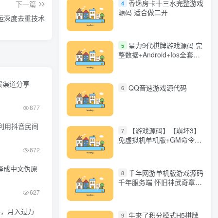
香逸房卡十三水完整游戏
4
下一篇
源码 适合做二开
运深度去重技术
星力9代棋牌游戏源码 完
5
整数据+Android+Ios全套
APP客户端 解密工具+视频
教程(见另个链接)
货渠道分享
QQ音速游戏源代码
6
877
利用抖音民间
【游戏源码】【崩坏3】
7
免虚拟机单机版+GM命令
+全角色+安装教程+不限速
672
下载
译成中文伪原
千年网游单机版游戏源码
8
千年服务端 怀旧神武奇章一
键端 任务副本 GM口令代码
627
+，月入过万
牛来了积分模式H5棋牌
9