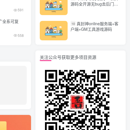
源码全开源无bug去后门无
漏洞完整源码 价值5000元
591
推广全系可复
真封神online服务端+客
10
户端+GM工具游戏源码
558
关注公众号获取更多项目资源