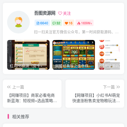
吾图资源网
关注
6640
32
16
169W+
扫一扫关注官方微信公众号，第一时间获取源码、网赚项目资源教程，自媒体等知识干货，让互联网创业赚钱更简单。
红鸟H5棋牌（房卡+金币）全套双模式游戏源码
网狐经典版之盛世棋牌完整游戏源码（包含文档、架设教程、网站、源代码等）
上一篇
下一篇
【网赚项目】商家必看电商
【网赚项目】小红书AI萌宠
新蓝海：短视频+选品策略，
快速涨粉售卖宠物粮玩法，
打造爆款全攻略，月入10w+
日入1000+【揭秘】
相关推荐