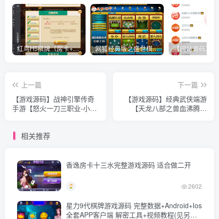
红鸟H5棋牌（房卡+金币）全套双模式游戏源码
网狐经典版之盛世棋牌完整游戏源码（包含文档、架设教程、网站、源代码等）
上一篇
下一篇
【游戏源码】战神引擎传奇
【游戏源码】经典武侠端游
手游【怒火一刀三职业-小兰
【天龙八部之兽血沸腾】
插件免授权】最新整理Win
+PC客户端+GM工具+Linux
系特色服务端+安卓苹果双端
一键全自动搭建脚本+Linux
相关推荐
+GM授权后台+详细搭建教
手工端+详细搭建教程
程
香逸房卡十三水完整游戏源码 适合做二开
2602
星力9代棋牌游戏源码 完整数据+Android+Ios
全套APP客户端 解密工具+视频教程(见另个