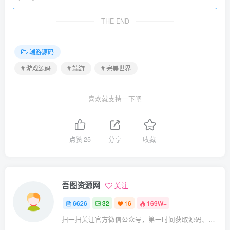
THE END
端游源码
# 游戏源码
# 端游
# 完美世界
喜欢就支持一下吧
点赞
25
分享
收藏
吾图资源网
关注
6626
32
16
169W+
扫一扫关注官方微信公众号，第一时间获取源码、网赚项目资源教程，自媒体等知识干货，让互联网创业赚钱更简单。