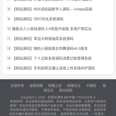
【网站源码】AI对话绘画数字人源码 – uniapp前端
8
【网站源码】GEO优化系统源码
9
捕鱼达人小游戏源码 2.0修复升级版 多用户带后台
10
【网站源码】幸运大转盘抽奖系统源码
11
【网站源码】随机小姐姐美女热舞源码v6.0版本
12
【网站源码】个人记账系统源码消费记账管理系统
13
【网站源码】手机拍照无确认连续上传系统ASP源码
14
友链申请
福缘网赚
网赚之家
网赚论坛
中赚网
福
缘论坛
网站地图
Copyright © 2023 ·
吾图资源网
闽ICP备17000249号-2
免责声明：本站资源均源自网络，所有发布网站资源，仅供学习和研究
使用！本站内容由互联网用户自发分享，本站仅做收集整理，本站仅提
供信息存储空间服务，不拥有所有权，不承担相关法律责任。如发现本
站有涉嫌抄袭侵权/违法违规的内容， 请底部联系方式私聊，一经查实，