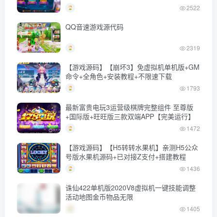
链接)
2522
QQ音速游戏源代码
2319
【游戏源码】【崩坏3】免虚拟机单机版+GM
命令+全角色+安装教程+不限速下载
1793
最新富贵电玩3运营级棋牌完整组件 至尊版
+国际版+旺旺版三款双端APP【完美运行】
1472
【游戏源码】【H5转转水果机】亲测H5公众
号版水果机源码+已对接Z支付+搭建教程
1436
诛仙422单机版2020V8虚拟机一键技能调整
活动地图金币物品无限
1405