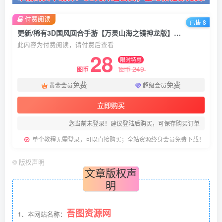
付费阅读
已售 8
更新/稀有3D国风回合手游【万灵山海之镜神龙版】+全套源码+安卓苹果双端+GM授权后台+运营后台+假人陪玩+Linux一键全自动搭建脚本+Linux手工服务端+详细搭建教程
此内容为付费阅读，请付费后查看
28
限时特惠
249
图币
图币
免费
免费
黄金会员
超级会员
立即购买
您当前未登录！建议登陆后购买，可保存购买订单
单个教程无需登录，可以直接购买；全站资源终身会员免费下载！
©
版权声明
文章版权声
明
吾图资源网
1、本网站名称：