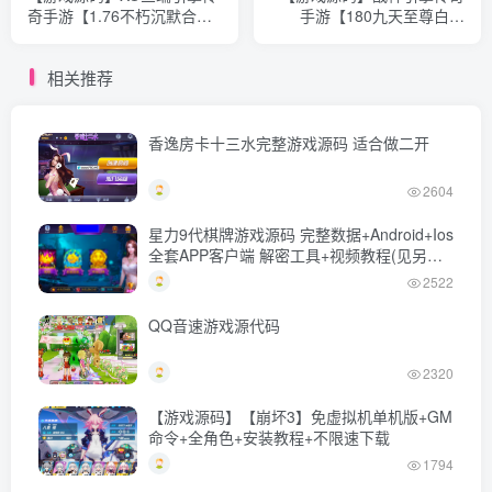
奇手游【1.76不朽沉默合击
手游【180九天至尊白猪
版】复古+PC安卓苹果三端
版】+三职业+安卓苹果双端
+WIN一键全自动修改端+详
+GM物品后台+Win系一键自
相关推荐
细搭建教程+视频
动修改端+详细搭建教程
香逸房卡十三水完整游戏源码 适合做二开
2604
星力9代棋牌游戏源码 完整数据+Android+Ios
全套APP客户端 解密工具+视频教程(见另个
链接)
2522
QQ音速游戏源代码
2320
【游戏源码】【崩坏3】免虚拟机单机版+GM
命令+全角色+安装教程+不限速下载
1794