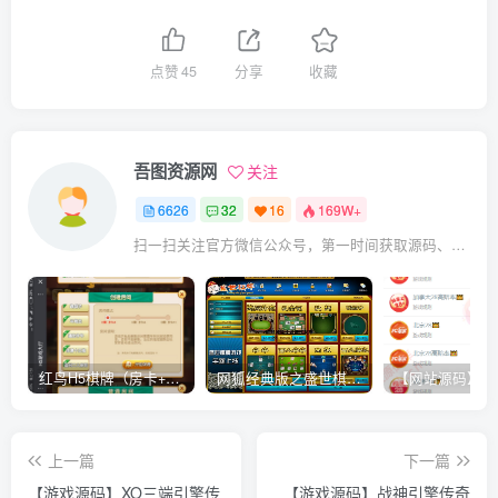
点赞
45
分享
收藏
吾图资源网
关注
6626
32
16
169W+
扫一扫关注官方微信公众号，第一时间获取源码、网赚项目资源教程，自媒体等知识干货，让互联网创业赚钱更简单。
红鸟H5棋牌（房卡+金币）全套双模式游戏源码
网狐经典版之盛世棋牌完整游戏源码（包含文档、架设教程、网站、源代码等）
上一篇
下一篇
【游戏源码】XO三端引擎传
【游戏源码】战神引擎传奇