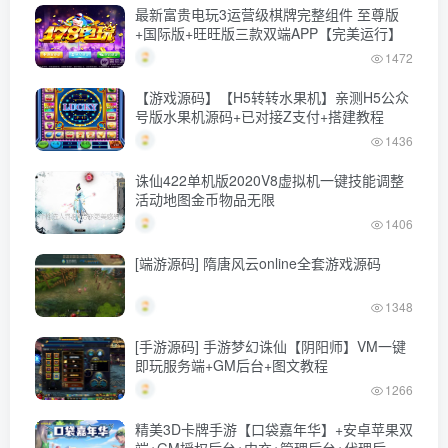
最新富贵电玩3运营级棋牌完整组件 至尊版
+国际版+旺旺版三款双端APP【完美运行】
1472
【游戏源码】【H5转转水果机】亲测H5公众
号版水果机源码+已对接Z支付+搭建教程
1436
诛仙422单机版2020V8虚拟机一键技能调整
活动地图金币物品无限
1406
[端游源码] 隋唐风云online全套游戏源码
1348
[手游源码] 手游梦幻诛仙【阴阳师】VM一键
即玩服务端+GM后台+图文教程
1266
精美3D卡牌手游【口袋嘉年华】+安卓苹果双
端+GM授权后台+内充+管理后台+代理后台