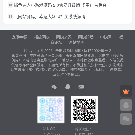
捕鱼达人小游戏源码 2.0修复升级版 多用户带后台
13
【网站源码】幸运大转盘抽奖系统源码
14
友链申请
福缘网赚
网赚之家
网赚论坛
中赚网
福
缘论坛
网站地图
Copyright © 2023 ·
吾图资源网
闽ICP备17000249号-2
免责声明：本站资源均源自网络，所有发布网站资源，仅供学习和研究
使用！本站内容由互联网用户自发分享，本站仅做收集整理，本站仅提
供信息存储空间服务，不拥有所有权，不承担相关法律责任。如发现本
站有涉嫌抄袭侵权/违法违规的内容， 请底部联系方式私聊，一经查实，
本站将立刻删除。
站长QQ：
站长微信：
815271572
815271572