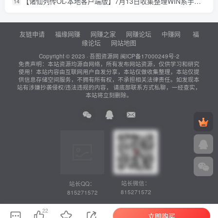
【诸仙列传OL-本地客户端版】7月13日收集整理WIN系手工服务端-经典修真页游-详细文本搭建教程-GM工具-PC客户端
14
友链申请
福缘网赚
网赚之家
网赚论坛
中赚网
福
缘论坛
网站地图
Copyright © 2023 ·
吾图资源网
闽ICP备17000249号-2
免责声明：本站资源均源自网络，所有发布网站资源，仅供学习和研究
使用！本站内容由互联网用户自发分享，本站仅做收集整理，本站仅提
供信息存储空间服务，不拥有所有权，不承担相关法律责任。如发现本
站有涉嫌抄袭侵权/违法违规的内容， 请底部联系方式私聊，一经查实，
本站将立刻删除。
站长微信：
站长QQ：
815271572
815271572
22
立即购买