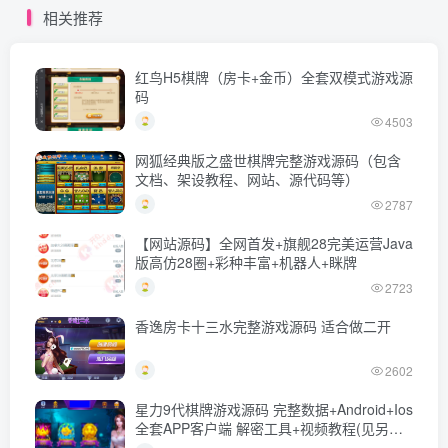
相关推荐
红鸟H5棋牌（房卡+金币）全套双模式游戏源
码
4503
网狐经典版之盛世棋牌完整游戏源码（包含
文档、架设教程、网站、源代码等）
2787
【网站源码】全网首发+旗舰28完美运营Java
版高仿28圈+彩种丰富+机器人+眯牌
2723
香逸房卡十三水完整游戏源码 适合做二开
2602
星力9代棋牌游戏源码 完整数据+Android+Ios
全套APP客户端 解密工具+视频教程(见另个
链接)