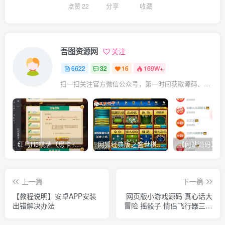
点赞
22
分享
收藏
吾图资源网
关注
6622
32
16
169W+
扫一扫关注官方微信公众号，第一时间获取源码、网赚项目资源教程，自媒体等知识干货，让互联网创业赚钱更简单。
红鸟H5棋牌（房卡+金币）全套双模式游戏源码
网狐经典版之盛世棋牌完整游戏源码（包含文档、架设教程、网站、源代码等）
上一篇
下一篇
【教程说明】安卓APP安装
网页版小游戏源码 真心话大
出错解决办法
冒险 摇骰子 情侣飞行器三合
一解密版网页源码