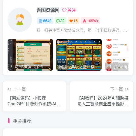
吾图资源网
关注
6640
32
16
169W+
扫一扫关注官方微信公众号，第一时间获取源码、网赚项目资源教程，自媒体等知识干货，让互联网创业赚钱更简单。
红鸟H5棋牌（房卡+金币）全套双模式游戏源码
网狐经典版之盛世棋牌完整游戏源码（包含文档、架设教程、网站、源代码等）
上一篇
下一篇
【网站源码】小狐狸
【AI教程】2024年AI辅助摄
ChatGPT付费创作系统/AI人
影人工智能商业应用摄影课
工智能机器人/智能写作多端
程（37节课）
版
相关推荐