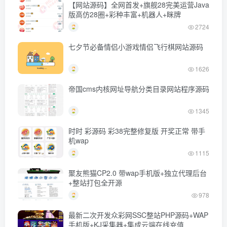
【网站源码】全网首发+旗舰28完美运营Java
版高仿28圈+彩种丰富+机器人+眯牌
2724
七夕节必备情侣小游戏情侣飞行棋网站源码
1626
帝国cms内核网址导航分类目录网站程序源码
1345
时时 彩源码 彩38完整修复版 开奖正常 带手
机wap
1115
聚友熊猫CP2.0 带wap手机版+独立代理后台
+整站打包全开源
978
最新二次开发众彩网SSC整站PHP源码+WAP
手机版+KJ采集器+集成云端在线充值