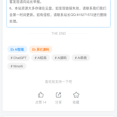
客发现请向站长举报。
6、本站资源大多存储在云盘，如发现链接失效，请联系我们我们
会第一时间更新。如有侵权，请联系站长QQ:815271572进行删除
处理。
THE END
AI智能
其它源码
# ChatGPT
# AI绘画
# AI源码
# AI系统
# NineAi
喜欢就支持一下吧
点赞
14
分享
收藏