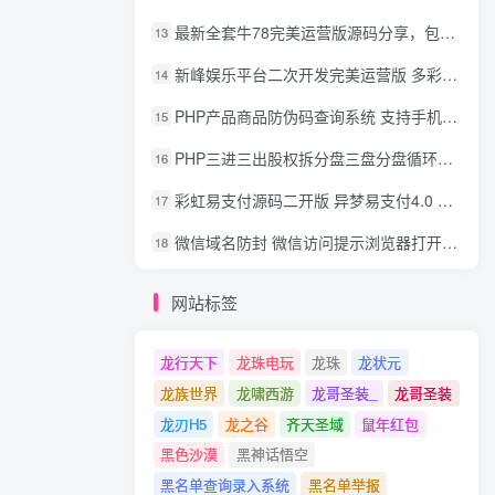
最新全套牛78完美运营版源码分享，包含了资源组件+脚本程序
13
新峰娱乐平台二次开发完美运营版 多彩种多玩法 代理分红+积分兑换
14
PHP产品商品防伪码查询系统 支持手机防假验证网站建设 防伪码自动生成 批量导入
15
PHP三进三出股权拆分盘三盘分盘循环拆分系统源码
16
彩虹易支付源码二开版 异梦易支付4.0 可对接官方/易支付/码支付 去除后门 美化用户中心
17
微信域名防封 微信访问提示浏览器打开 非微信访问直接打开预防域名被封域名被封包换服务
18
网站标签
龙行天下
龙珠电玩
龙珠
龙状元
龙族世界
龙啸西游
龙哥圣装_
龙哥圣装
龙刃H5
龙之谷
齐天圣域
鼠年红包
黑色沙漠
黑神话悟空
黑名单查询录入系统
黑名单举报