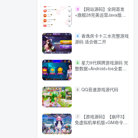
【网站源码】全网首发
3
+旗舰28完美运营Java版高
仿28圈+彩种丰富+机器人
+眯牌
香逸房卡十三水完整游戏
4
源码 适合做二开
星力9代棋牌游戏源码 完
5
整数据+Android+Ios全套
APP客户端 解密工具+视频
教程(见另个链接)
QQ音速游戏源代码
6
【游戏源码】【崩坏3】
7
免虚拟机单机版+GM命令
+全角色+安装教程+不限速
下载