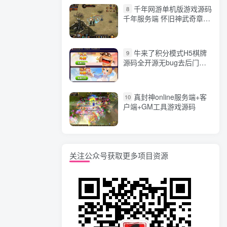
千年网游单机版游戏源码
8
千年服务端 怀旧神武奇章一
键端 任务副本 GM口令代码
牛来了积分模式H5棋牌
9
源码全开源无bug去后门无
漏洞完整源码 价值5000元
真封神online服务端+客
10
户端+GM工具游戏源码
关注公众号获取更多项目资源