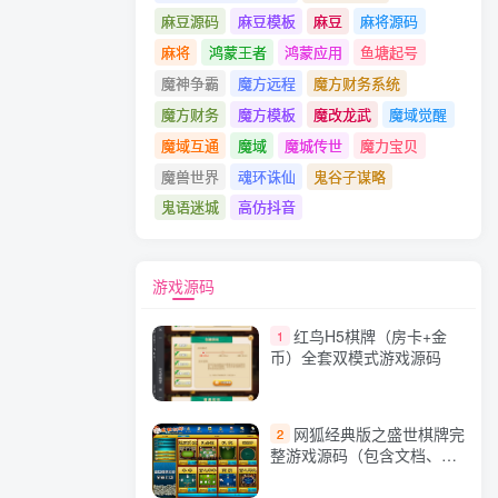
麻豆源码
麻豆模板
麻豆
麻将源码
麻将
鸿蒙王者
鸿蒙应用
鱼塘起号
魔神争霸
魔方远程
魔方财务系统
魔方财务
魔方模板
魔改龙武
魔域觉醒
魔域互通
魔域
魔城传世
魔力宝贝
魔兽世界
魂环诛仙
鬼谷子谋略
鬼语迷城
高仿抖音
游戏源码
红鸟H5棋牌（房卡+金
1
币）全套双模式游戏源码
网狐经典版之盛世棋牌完
2
整游戏源码（包含文档、架
设教程、网站、源代码等）