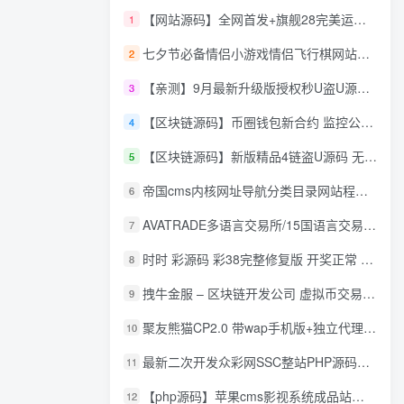
【网站源码】全网首发+旗舰28完美运营Java版高仿28圈+彩种丰富+机器人+眯牌
1
七夕节必备情侣小游戏情侣飞行棋网站源码
2
【亲测】9月最新升级版授权秒U盗U源码/四链盗U源码/自带提币接口
3
【区块链源码】币圈钱包新合约 监控公链转账地址 尾数模拟转账数据生成 0 U攻击带安装说明
4
【区块链源码】新版精品4链盗U源码 无限开代理模式 后台 代理数据可看 包含搭建教程
5
帝国cms内核网址导航分类目录网站程序源码
6
AVATRADE多语言交易所/15国语言交易所/合约交易/期权交易/币币交易/申购/矿机/风控/前端wap/pc纯源码/带搭建教程
7
时时 彩源码 彩38完整修复版 开奖正常 带手机wap
8
拽牛金服 – 区块链开发公司 虚拟币交易系统 虚拟币交易平台开发 虚拟币ico众
9
聚友熊猫CP2.0 带wap手机版+独立代理后台+整站打包全开源
10
最新二次开发众彩网SSC整站PHP源码+WAP手机版+KJ采集器+集成云端在线充值
11
【php源码】苹果cms影视系统成品站打包+电影先生6.1.1模板优化版+15W+数据
12