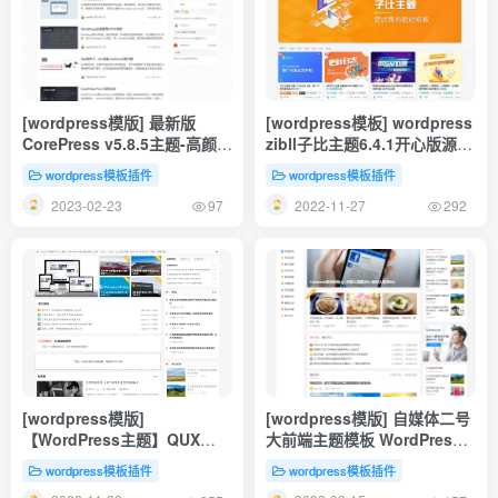
[wordpress模版] 最新版
[wordpress模板] wordpress
CorePress v5.8.5主题-高颜值
zibll子比主题6.4.1开心版源码
WordPress博客网站模板
下载_破解原版/直接使用/无需
wordpress模板插件
wordpress模板插件
教程
2023-02-23
2022-11-27
97
292
[wordpress模版]
[wordpress模版] 自媒体二号
【WordPress主题】QUX
大前端主题模板 WordPress
V9.1.5主题 一款非常优秀的资
主题
wordpress模板插件
wordpress模板插件
源分享主题