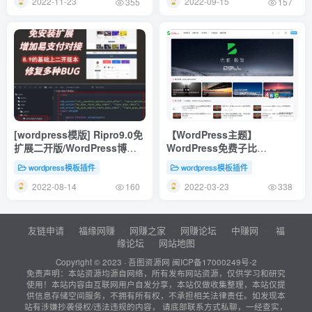
2022-11-23
2022-09-15
355
157
[wordpress模版] Ripro9.0免
【WordPress主题】
扩展二开版/WordPress博客
WordPress免费子比
主题Ripro全解密无后门
《ZIBLL》主题仿大前端主题
wordpress模板插件
wordpress模板插件
2022-08-14
2022-03-23
160
338
友链申请
福缘网赚
网赚之家
网赚论坛
中赚网
福
缘论坛
网站地图
Copyright © 2023 ·
吾图资源网
闽ICP备17000249号-2
免责声明：本站资源均源自网络，所有发布网站资源，仅供学习和研究
使用！本站内容由互联网用户自发分享，本站仅做收集整理，本站仅提
供信息存储空间服务，不拥有所有权，不承担相关法律责任。如发现本
站有涉嫌抄袭侵权/违法违规的内容， 请底部联系方式私聊，一经查实，