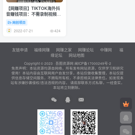
【网赚项目】TIKTOK海外抖
音赚钱项目：不需录制视频，
只需简单的剪辑，月赚3000到
网创项目
5000美元
2022-07-21
424
友链申请
福缘网赚
网赚之家
网赚论坛
中赚网
福
缘论坛
网站地图
Copyright © 2023 ·
吾图资源网
闽ICP备17000249号-2
免责声明：本站资源均源自网络，所有发布网站资源，仅供学习和研究
使用！本站内容由互联网用户自发分享，本站仅做收集整理，本站仅提
供信息存储空间服务，不拥有所有权，不承担相关法律责任。如发现本
站有涉嫌抄袭侵权/违法违规的内容， 请底部联系方式私聊，一经查实，
本站将立刻删除。