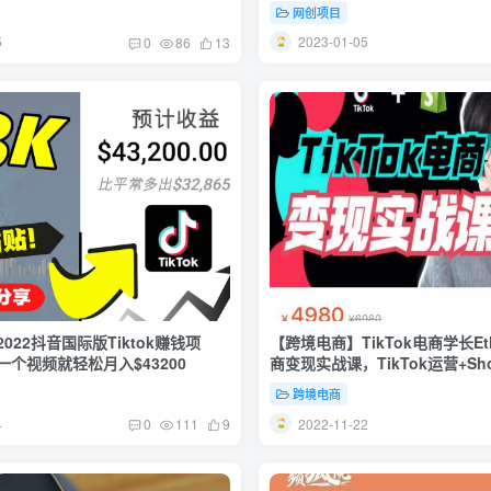
网创项目
5
2023-01-05
0
86
13
022抖音国际版Tiktok赚钱项
【跨境电商】TikTok电商学长Etha
个视频就轻松月入$43200
商变现实战课，TikTok运营+Sh
营+TikTok广告投放
跨境电商
4
2022-11-22
0
111
9