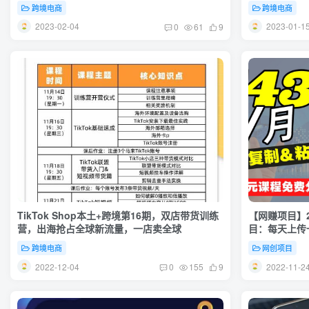
跨境电商
跨境电商
2023-02-04
2023-01-1
0
61
9
TikTok Shop本土+跨境第16期，双店带货训练
【网赚项目】2
营，出海抢占全球新流量，一店卖全球
目：每天上传一
跨境电商
网创项目
2022-12-04
2022-11-2
0
155
9