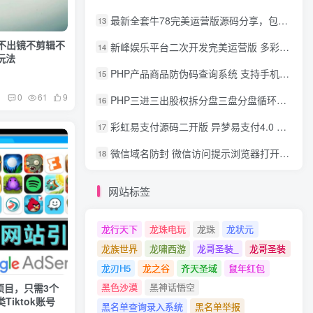
最新全套牛78完美运营版源码分享，包含了资源组件+脚本程序
13
，不出镜不剪辑不
新峰娱乐平台二次开发完美运营版 多彩种多玩法 代理分红+积分兑换
14
玩法
PHP产品商品防伪码查询系统 支持手机防假验证网站建设 防伪码自动生成 批量导入
15
0
61
9
PHP三进三出股权拆分盘三盘分盘循环拆分系统源码
16
彩虹易支付源码二开版 异梦易支付4.0 可对接官方/易支付/码支付 去除后门 美化用户中心
17
微信域名防封 微信访问提示浏览器打开 非微信访问直接打开预防域名被封域名被封包换服务
18
网站标签
龙行天下
龙珠电玩
龙珠
龙状元
龙族世界
龙啸西游
龙哥圣装_
龙哥圣装
龙刃H5
龙之谷
齐天圣域
鼠年红包
黑色沙漠
黑神话悟空
现项目，只需3个
iktok账号
黑名单查询录入系统
黑名单举报