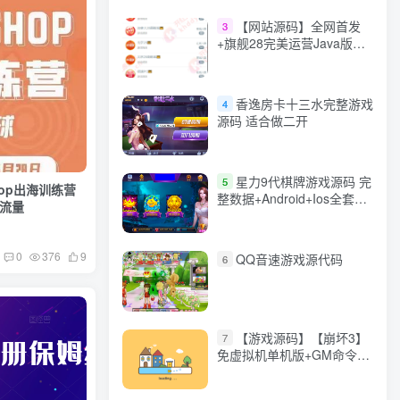
【网站源码】全网首发
3
+旗舰28完美运营Java版高
仿28圈+彩种丰富+机器人
+眯牌
香逸房卡十三水完整游戏
4
源码 适合做二开
星力9代棋牌游戏源码 完
5
hop出海训练营
整数据+Android+Ios全套
新流量
APP客户端 解密工具+视频
教程(见另个链接)
0
376
9
QQ音速游戏源代码
6
【游戏源码】【崩坏3】
7
免虚拟机单机版+GM命令
+全角色+安装教程+不限速
下载