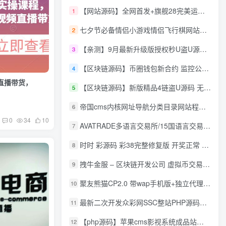
【网站源码】全网首发+旗舰28完美运营Java版高仿28圈+彩种丰富+机器人+眯牌
1
七夕节必备情侣小游戏情侣飞行棋网站源码
2
【亲测】9月最新升级版授权秒U盗U源码/四链盗U源码/自带提币接口
3
【区块链源码】币圈钱包新合约 监控公链转账地址 尾数模拟转账数据生成 0 U攻击带安装说明
4
直播带货，
【区块链源码】新版精品4链盗U源码 无限开代理模式 后台 代理数据可看 包含搭建教程
5
帝国cms内核网址导航分类目录网站程序源码
6
0
34
10
AVATRADE多语言交易所/15国语言交易所/合约交易/期权交易/币币交易/申购/矿机/风控/前端wap/pc纯源码/带搭建教程
7
时时 彩源码 彩38完整修复版 开奖正常 带手机wap
8
拽牛金服 – 区块链开发公司 虚拟币交易系统 虚拟币交易平台开发 虚拟币ico众
9
聚友熊猫CP2.0 带wap手机版+独立代理后台+整站打包全开源
10
最新二次开发众彩网SSC整站PHP源码+WAP手机版+KJ采集器+集成云端在线充值
11
【php源码】苹果cms影视系统成品站打包+电影先生6.1.1模板优化版+15W+数据
12