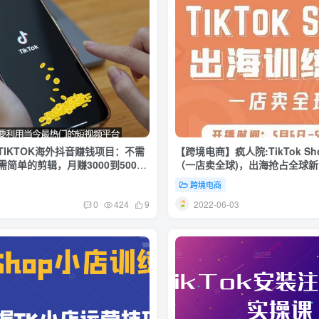
TIKTOK海外抖音赚钱项目：不需
【跨境电商】疯人院:TikTok S
简单的剪辑，月赚3000到5000
（一店卖全球)，出海抢占全球
跨境电商
1
2022-06-03
0
424
9