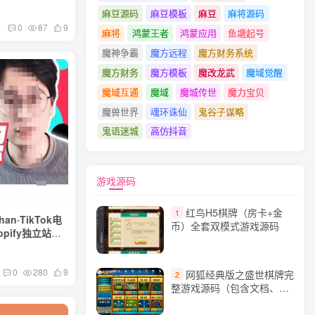
麻豆源码
麻豆模板
麻豆
麻将源码
0
87
9
麻将
鸿蒙王者
鸿蒙应用
鱼塘起号
魔神争霸
魔方远程
魔方财务系统
魔方财务
魔方模板
魔改龙武
魔域觉醒
魔域互通
魔域
魔城传世
魔力宝贝
魔兽世界
魂环诛仙
鬼谷子谋略
鬼语迷城
高仿抖音
游戏源码
红鸟H5棋牌（房卡+金
1
n·TikTok电
币）全套双模式游戏源码
opify独立站运
0
280
9
网狐经典版之盛世棋牌完
2
整游戏源码（包含文档、架
设教程、网站、源代码等）