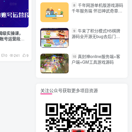
千年网游单机版游戏源码
8
千年服务端 怀旧神武奇章一
键端 任务副本 GM口令代码
牛来了积分模式H5棋牌
9
保姆级实操课，
源码全开源无bug去后门无
你的账号运营段位
漏洞完整源码 价值5000元
0
241
9
真封神online服务端+客
10
户端+GM工具游戏源码
关注公众号获取更多项目资源