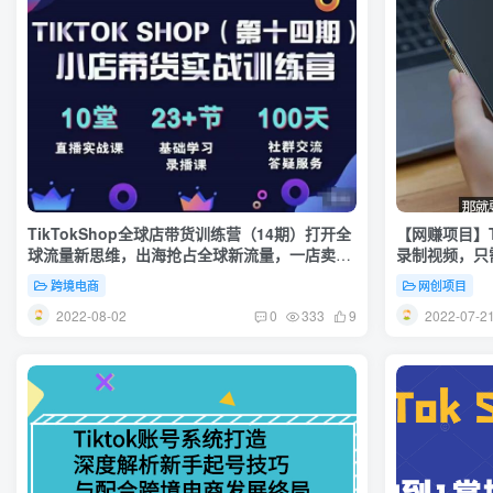
TikTokShop全球店带货训练营（14期）打开全
【网赚项目】
球流量新思维，出海抢占全球新流量，一店卖全
录制视频，只需
球
美元
跨境电商
网创项目
2022-08-02
2022-07-2
0
333
9