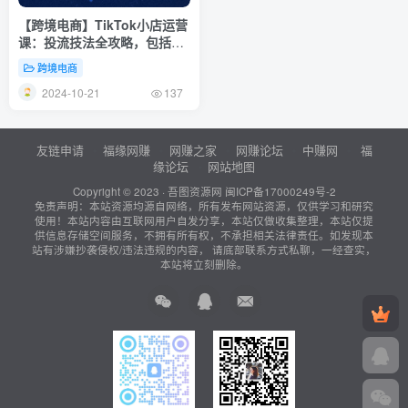
【跨境电商】TikTok小店运营
课：投流技法全攻略，包括广
告命名 扩量手法及市场运营方
跨境电商
法
2024-10-21
137
友链申请
福缘网赚
网赚之家
网赚论坛
中赚网
福
缘论坛
网站地图
Copyright © 2023 ·
吾图资源网
闽ICP备17000249号-2
免责声明：本站资源均源自网络，所有发布网站资源，仅供学习和研究
使用！本站内容由互联网用户自发分享，本站仅做收集整理，本站仅提
供信息存储空间服务，不拥有所有权，不承担相关法律责任。如发现本
站有涉嫌抄袭侵权/违法违规的内容， 请底部联系方式私聊，一经查实，
本站将立刻删除。