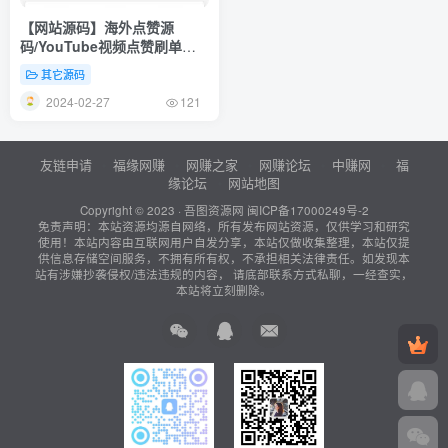
【网站源码】海外点赞源
码/YouTube视频点赞刷单悬
赏任务投资理财源码/tiktok国
其它源码
际版刷单理财
2024-02-27
121
友链申请
福缘网赚
网赚之家
网赚论坛
中赚网
福
缘论坛
网站地图
Copyright © 2023 ·
吾图资源网
闽ICP备17000249号-2
免责声明：本站资源均源自网络，所有发布网站资源，仅供学习和研究
使用！本站内容由互联网用户自发分享，本站仅做收集整理，本站仅提
供信息存储空间服务，不拥有所有权，不承担相关法律责任。如发现本
站有涉嫌抄袭侵权/违法违规的内容， 请底部联系方式私聊，一经查实，
本站将立刻删除。