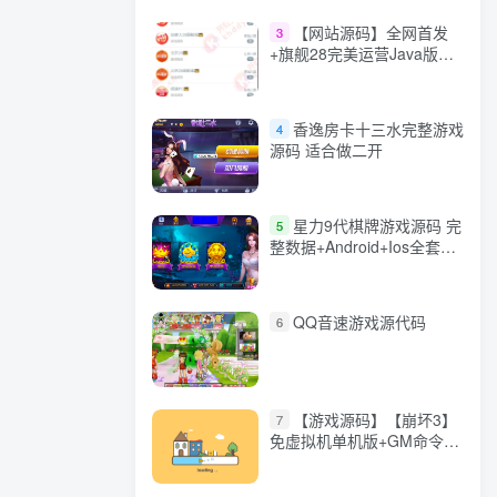
【网站源码】全网首发
3
+旗舰28完美运营Java版高
仿28圈+彩种丰富+机器人
+眯牌
香逸房卡十三水完整游戏
4
源码 适合做二开
星力9代棋牌游戏源码 完
5
整数据+Android+Ios全套
APP客户端 解密工具+视频
教程(见另个链接)
QQ音速游戏源代码
6
【游戏源码】【崩坏3】
7
免虚拟机单机版+GM命令
+全角色+安装教程+不限速
下载