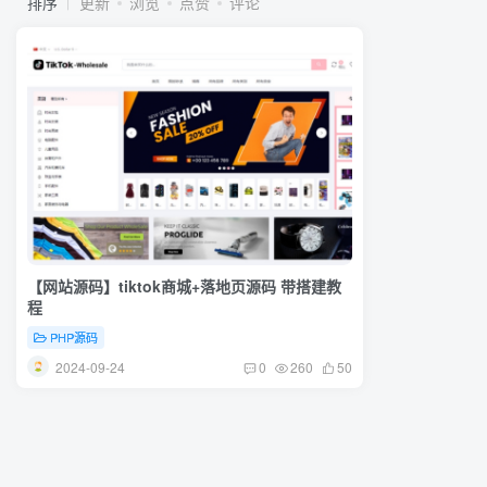
排序
更新
浏览
点赞
评论
【网站源码】tiktok商城+落地页源码 带搭建教
程
PHP源码
2024-09-24
0
260
50