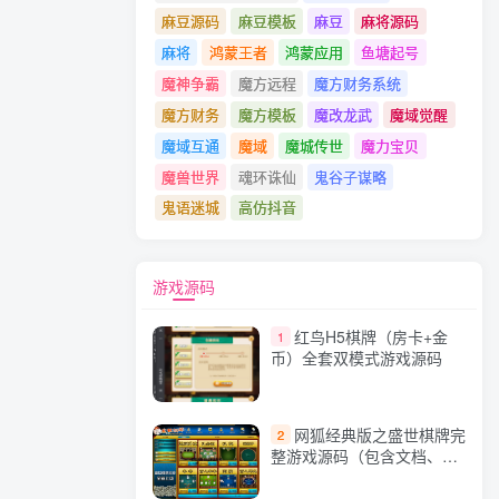
麻豆源码
麻豆模板
麻豆
麻将源码
麻将
鸿蒙王者
鸿蒙应用
鱼塘起号
魔神争霸
魔方远程
魔方财务系统
魔方财务
魔方模板
魔改龙武
魔域觉醒
魔域互通
魔域
魔城传世
魔力宝贝
魔兽世界
魂环诛仙
鬼谷子谋略
鬼语迷城
高仿抖音
游戏源码
红鸟H5棋牌（房卡+金
1
币）全套双模式游戏源码
网狐经典版之盛世棋牌完
2
整游戏源码（包含文档、架
设教程、网站、源代码等）