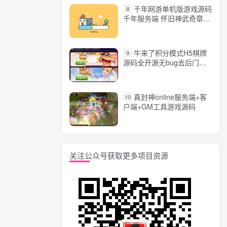
千年网游单机版游戏源码
8
千年服务端 怀旧神武奇章一
键端 任务副本 GM口令代码
牛来了积分模式H5棋牌
9
源码全开源无bug去后门无
漏洞完整源码 价值5000元
真封神online服务端+客
10
户端+GM工具游戏源码
关注公众号获取更多项目资源