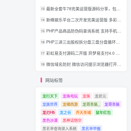
最新全套牛78完美运营版源码分享，包含了资源组件+脚本程序
13
新峰娱乐平台二次开发完美运营版 多彩种多玩法 代理分红+积分兑换
14
PHP产品商品防伪码查询系统 支持手机防假验证网站建设 防伪码自动生成 批量导入
15
PHP三进三出股权拆分盘三盘分盘循环拆分系统源码
16
彩虹易支付源码二开版 异梦易支付4.0 可对接官方/易支付/码支付 去除后门 美化用户中心
17
微信域名防封 微信访问提示浏览器打开 非微信访问直接打开预防域名被封域名被封包换服务
18
网站标签
龙行天下
龙珠电玩
龙珠
龙状元
龙族世界
龙啸西游
龙哥圣装_
龙哥圣装
龙刃H5
龙之谷
齐天圣域
鼠年红包
黑色沙漠
黑神话悟空
黑名单查询录入系统
黑名单举报