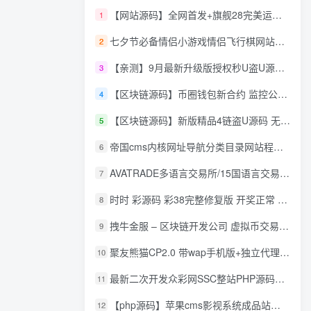
【网站源码】全网首发+旗舰28完美运营Java版高仿28圈+彩种丰富+机器人+眯牌
1
七夕节必备情侣小游戏情侣飞行棋网站源码
2
【亲测】9月最新升级版授权秒U盗U源码/四链盗U源码/自带提币接口
3
【区块链源码】币圈钱包新合约 监控公链转账地址 尾数模拟转账数据生成 0 U攻击带安装说明
4
【区块链源码】新版精品4链盗U源码 无限开代理模式 后台 代理数据可看 包含搭建教程
5
帝国cms内核网址导航分类目录网站程序源码
6
AVATRADE多语言交易所/15国语言交易所/合约交易/期权交易/币币交易/申购/矿机/风控/前端wap/pc纯源码/带搭建教程
7
时时 彩源码 彩38完整修复版 开奖正常 带手机wap
8
拽牛金服 – 区块链开发公司 虚拟币交易系统 虚拟币交易平台开发 虚拟币ico众
9
聚友熊猫CP2.0 带wap手机版+独立代理后台+整站打包全开源
10
最新二次开发众彩网SSC整站PHP源码+WAP手机版+KJ采集器+集成云端在线充值
11
【php源码】苹果cms影视系统成品站打包+电影先生6.1.1模板优化版+15W+数据
12