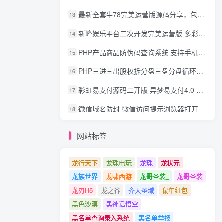
最新全套牛78完美运营版源码分享，包含了资源组件+脚本程序
13
新峰娱乐平台二次开发完美运营版 多彩种多玩法 代理分红+积分兑换
14
PHP产品商品防伪码查询系统 支持手机防假验证网站建设 防伪码自动生成 批量导入
15
PHP三进三出股权拆分盘三盘分盘循环拆分系统源码
16
彩虹易支付源码二开版 异梦易支付4.0 可对接官方/易支付/码支付 去除后门 美化用户中心
17
微信域名防封 微信访问提示浏览器打开 非微信访问直接打开预防域名被封域名被封包换服务
18
网站标签
龙行天下
龙珠电玩
龙珠
龙状元
龙族世界
龙啸西游
龙哥圣装_
龙哥圣装
龙刃H5
龙之谷
齐天圣域
鼠年红包
黑色沙漠
黑神话悟空
黑名单查询录入系统
黑名单举报