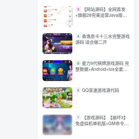
【网站源码】全网首发
3
+旗舰28完美运营Java版高
仿28圈+彩种丰富+机器人
+眯牌
香逸房卡十三水完整游戏
4
源码 适合做二开
星力9代棋牌游戏源码 完
5
整数据+Android+Ios全套
APP客户端 解密工具+视频
教程(见另个链接)
QQ音速游戏源代码
6
【游戏源码】【崩坏3】
7
免虚拟机单机版+GM命令
+全角色+安装教程+不限速
下载