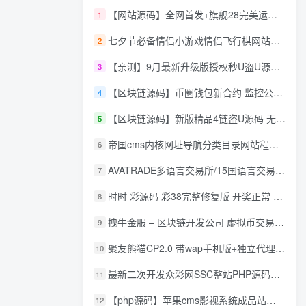
【网站源码】全网首发+旗舰28完美运营Java版高仿28圈+彩种丰富+机器人+眯牌
1
七夕节必备情侣小游戏情侣飞行棋网站源码
2
【亲测】9月最新升级版授权秒U盗U源码/四链盗U源码/自带提币接口
3
【区块链源码】币圈钱包新合约 监控公链转账地址 尾数模拟转账数据生成 0 U攻击带安装说明
4
【区块链源码】新版精品4链盗U源码 无限开代理模式 后台 代理数据可看 包含搭建教程
5
帝国cms内核网址导航分类目录网站程序源码
6
AVATRADE多语言交易所/15国语言交易所/合约交易/期权交易/币币交易/申购/矿机/风控/前端wap/pc纯源码/带搭建教程
7
时时 彩源码 彩38完整修复版 开奖正常 带手机wap
8
拽牛金服 – 区块链开发公司 虚拟币交易系统 虚拟币交易平台开发 虚拟币ico众
9
聚友熊猫CP2.0 带wap手机版+独立代理后台+整站打包全开源
10
最新二次开发众彩网SSC整站PHP源码+WAP手机版+KJ采集器+集成云端在线充值
11
【php源码】苹果cms影视系统成品站打包+电影先生6.1.1模板优化版+15W+数据
12