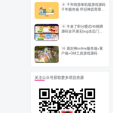
千年网游单机版游戏源码
8
千年服务端 怀旧神武奇章一
键端 任务副本 GM口令代码
牛来了积分模式H5棋牌
9
源码全开源无bug去后门无
漏洞完整源码 价值5000元
真封神online服务端+客
10
户端+GM工具游戏源码
关注公众号获取更多项目资源