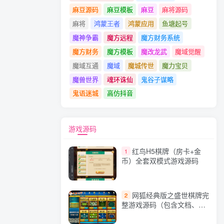
麻豆源码
麻豆模板
麻豆
麻将源码
麻将
鸿蒙王者
鸿蒙应用
鱼塘起号
魔神争霸
魔方远程
魔方财务系统
魔方财务
魔方模板
魔改龙武
魔域觉醒
魔域互通
魔域
魔城传世
魔力宝贝
魔兽世界
魂环诛仙
鬼谷子谋略
鬼语迷城
高仿抖音
游戏源码
红鸟H5棋牌（房卡+金
1
币）全套双模式游戏源码
网狐经典版之盛世棋牌完
2
整游戏源码（包含文档、架
设教程、网站、源代码等）