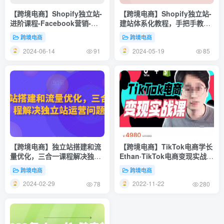
【跨境电商】Shopify独立站-
【跨境电商】Shopify独立站-
进阶课程-Facebook营销-跨
建站体系化教程，手把手教你
境电商教程（25节）
搭建独立站（8节视频课）
跨境电商
跨境电商
2024-06-14
2024-05-19
91
85
【跨境电商】独立站搭建和流
【跨境电商】TikTok电商学长
量优化，三合一课程解决独立
Ethan·TikTok电商变现实战
站运营问题
课，TikTok运营+Shopify独
跨境电商
跨境电商
立站运营+TikTok广告投放
2024-02-29
2022-11-22
78
280