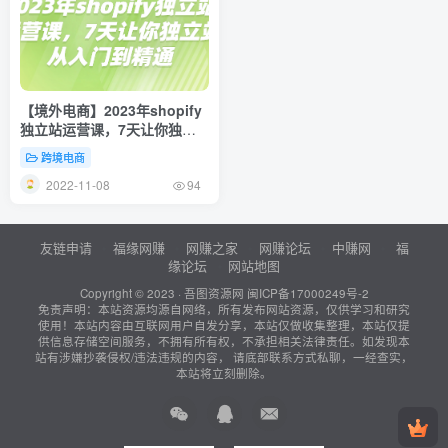
【境外电商】2023年shopify
独立站运营课，7天让你独立
站从入门到精通
跨境电商
2022-11-08
94
友链申请
福缘网赚
网赚之家
网赚论坛
中赚网
福
缘论坛
网站地图
Copyright © 2023 ·
吾图资源网
闽ICP备17000249号-2
免责声明：本站资源均源自网络，所有发布网站资源，仅供学习和研究
使用！本站内容由互联网用户自发分享，本站仅做收集整理，本站仅提
供信息存储空间服务，不拥有所有权，不承担相关法律责任。如发现本
站有涉嫌抄袭侵权/违法违规的内容， 请底部联系方式私聊，一经查实，
本站将立刻删除。