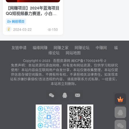
【网赚项目】2024年蓝海项目
QQ短视频暴力赛道，小白日
转1000+，无脑操作，简单上
网创项目
手。
2024-03-22
150
友链申请
福缘网赚
网赚之家
网赚论坛
中赚网
福
缘论坛
网站地图
Copyright © 2023 ·
吾图资源网
闽ICP备17000249号-2
免责声明：本站资源均源自网络，所有发布网站资源，仅供学习和研究
使用！本站内容由互联网用户自发分享，本站仅做收集整理，本站仅提
供信息存储空间服务，不拥有所有权，不承担相关法律责任。如发现本
站有涉嫌抄袭侵权/违法违规的内容， 请底部联系方式私聊，一经查实，
本站将立刻删除。