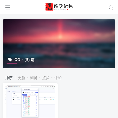
QQ
共1篇
排序
更新
浏览
点赞
评论