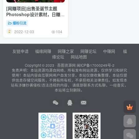
[网赚项目]出售圣诞节主题
Photoshop设计素材，日赚
100美元以上
爆粉引流
2022-12-03
104
友链申请
福缘网赚
网赚之家
网赚论坛
中赚网
福
缘论坛
网站地图
Copyright © 2023 ·
吾图资源网
闽ICP备17000249号-2
免责声明：本站资源均源自网络，所有发布网站资源，仅供学习和研究
使用！本站内容由互联网用户自发分享，本站仅做收集整理，本站仅提
供信息存储空间服务，不拥有所有权，不承担相关法律责任。如发现本
站有涉嫌抄袭侵权/违法违规的内容， 请底部联系方式私聊，一经查实，
本站将立刻删除。