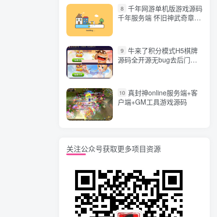
千年网游单机版游戏源码
8
千年服务端 怀旧神武奇章一
键端 任务副本 GM口令代码
牛来了积分模式H5棋牌
9
源码全开源无bug去后门无
漏洞完整源码 价值5000元
真封神online服务端+客
10
户端+GM工具游戏源码
关注公众号获取更多项目资源