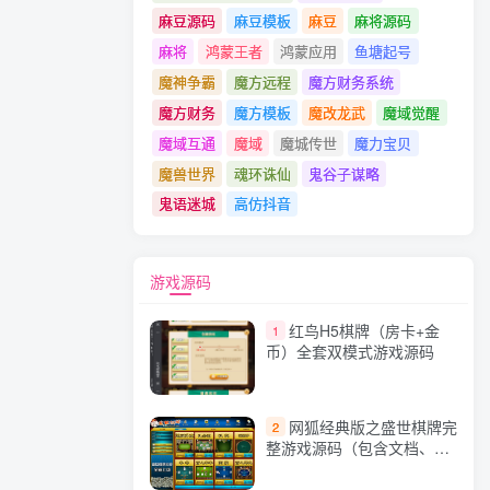
麻豆源码
麻豆模板
麻豆
麻将源码
麻将
鸿蒙王者
鸿蒙应用
鱼塘起号
魔神争霸
魔方远程
魔方财务系统
魔方财务
魔方模板
魔改龙武
魔域觉醒
魔域互通
魔域
魔城传世
魔力宝贝
魔兽世界
魂环诛仙
鬼谷子谋略
鬼语迷城
高仿抖音
游戏源码
红鸟H5棋牌（房卡+金
1
币）全套双模式游戏源码
网狐经典版之盛世棋牌完
2
整游戏源码（包含文档、架
设教程、网站、源代码等）