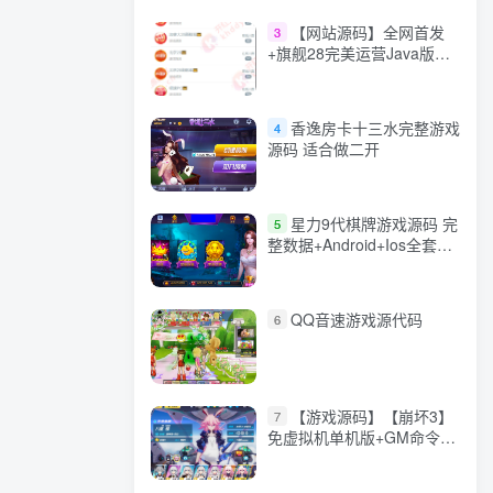
【网站源码】全网首发
3
+旗舰28完美运营Java版高
仿28圈+彩种丰富+机器人
+眯牌
香逸房卡十三水完整游戏
4
源码 适合做二开
星力9代棋牌游戏源码 完
5
整数据+Android+Ios全套
APP客户端 解密工具+视频
教程(见另个链接)
QQ音速游戏源代码
6
【游戏源码】【崩坏3】
7
免虚拟机单机版+GM命令
+全角色+安装教程+不限速
下载