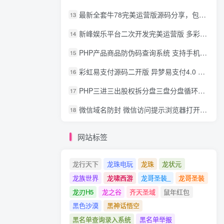
最新全套牛78完美运营版源码分享，包含了资源组件+脚本程序
13
新峰娱乐平台二次开发完美运营版 多彩种多玩法 代理分红+积分兑换
14
PHP产品商品防伪码查询系统 支持手机防假验证网站建设 防伪码自动生成 批量导入
15
彩虹易支付源码二开版 异梦易支付4.0 可对接官方/易支付/码支付 去除后门 美化用户中心
16
PHP三进三出股权拆分盘三盘分盘循环拆分系统源码
17
微信域名防封 微信访问提示浏览器打开 非微信访问直接打开预防域名被封域名被封包换服务
18
网站标签
龙行天下
龙珠电玩
龙珠
龙状元
龙族世界
龙啸西游
龙哥圣装_
龙哥圣装
龙刃H5
龙之谷
齐天圣域
鼠年红包
黑色沙漠
黑神话悟空
黑名单查询录入系统
黑名单举报