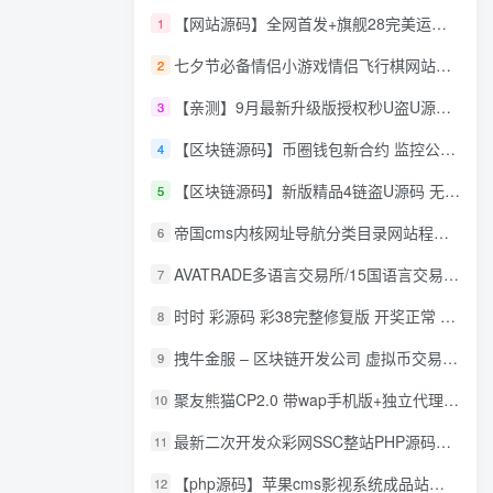
【网站源码】全网首发+旗舰28完美运营Java版高仿28圈+彩种丰富+机器人+眯牌
1
七夕节必备情侣小游戏情侣飞行棋网站源码
2
【亲测】9月最新升级版授权秒U盗U源码/四链盗U源码/自带提币接口
3
【区块链源码】币圈钱包新合约 监控公链转账地址 尾数模拟转账数据生成 0 U攻击带安装说明
4
【区块链源码】新版精品4链盗U源码 无限开代理模式 后台 代理数据可看 包含搭建教程
5
帝国cms内核网址导航分类目录网站程序源码
6
AVATRADE多语言交易所/15国语言交易所/合约交易/期权交易/币币交易/申购/矿机/风控/前端wap/pc纯源码/带搭建教程
7
时时 彩源码 彩38完整修复版 开奖正常 带手机wap
8
拽牛金服 – 区块链开发公司 虚拟币交易系统 虚拟币交易平台开发 虚拟币ico众
9
聚友熊猫CP2.0 带wap手机版+独立代理后台+整站打包全开源
10
最新二次开发众彩网SSC整站PHP源码+WAP手机版+KJ采集器+集成云端在线充值
11
【php源码】苹果cms影视系统成品站打包+电影先生6.1.1模板优化版+15W+数据
12