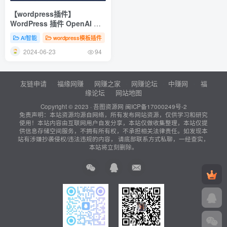
【wordpress插件】
WordPress 插件 OpenAI 聊
天机器人 – Helper助手破解版
AI智能
wordpress模板插件
1.0.18
2024-06-23
94
友链申请
福缘网赚
网赚之家
网赚论坛
中赚网
福
缘论坛
网站地图
Copyright © 2023 ·
吾图资源网
闽ICP备17000249号-2
免责声明：本站资源均源自网络，所有发布网站资源，仅供学习和研究
使用！本站内容由互联网用户自发分享，本站仅做收集整理，本站仅提
供信息存储空间服务，不拥有所有权，不承担相关法律责任。如发现本
站有涉嫌抄袭侵权/违法违规的内容， 请底部联系方式私聊，一经查实，
本站将立刻删除。