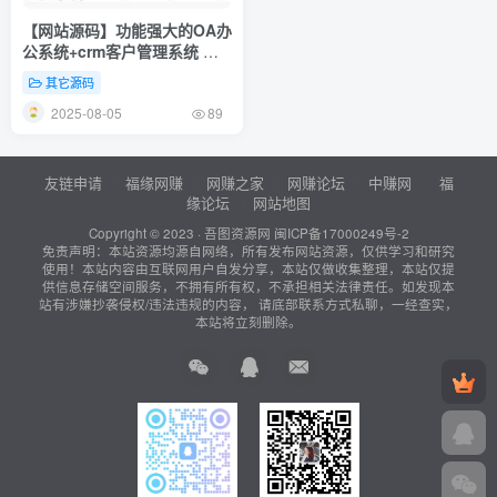
【网站源码】功能强大的OA办
公系统+crm客户管理系统 企
业办公系统适用于PC端+手机
其它源码
端 v5.8
2025-08-05
89
友链申请
福缘网赚
网赚之家
网赚论坛
中赚网
福
缘论坛
网站地图
Copyright © 2023 ·
吾图资源网
闽ICP备17000249号-2
免责声明：本站资源均源自网络，所有发布网站资源，仅供学习和研究
使用！本站内容由互联网用户自发分享，本站仅做收集整理，本站仅提
供信息存储空间服务，不拥有所有权，不承担相关法律责任。如发现本
站有涉嫌抄袭侵权/违法违规的内容， 请底部联系方式私聊，一经查实，
本站将立刻删除。