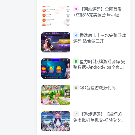
【网站源码】全网首发
3
+旗舰28完美运营Java版高
仿28圈+彩种丰富+机器人
+眯牌
香逸房卡十三水完整游戏
4
源码 适合做二开
星力9代棋牌游戏源码 完
5
整数据+Android+Ios全套
APP客户端 解密工具+视频
教程(见另个链接)
QQ音速游戏源代码
6
【游戏源码】【崩坏3】
7
免虚拟机单机版+GM命令
+全角色+安装教程+不限速
下载