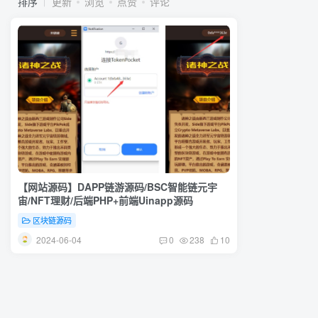
排序
更新
浏览
点赞
评论
【网站源码】DAPP链游源码/BSC智能链元宇
宙/NFT理财/后端PHP+前端Uinapp源码
区块链源码
2024-06-04
0
238
10