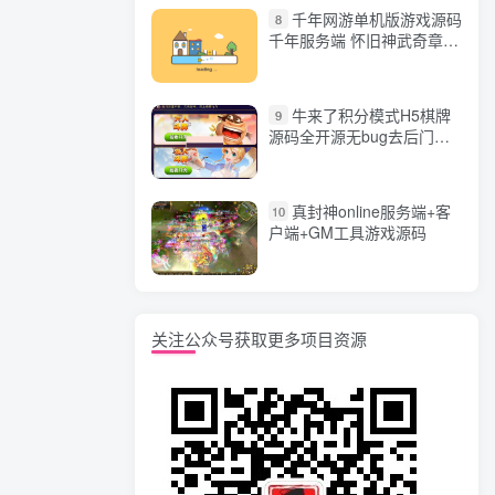
千年网游单机版游戏源码
8
千年服务端 怀旧神武奇章一
键端 任务副本 GM口令代码
牛来了积分模式H5棋牌
9
源码全开源无bug去后门无
漏洞完整源码 价值5000元
真封神online服务端+客
10
户端+GM工具游戏源码
关注公众号获取更多项目资源