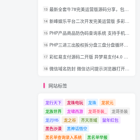
最新全套牛78完美运营版源码分享，包含了资源组件+脚本程序
13
新峰娱乐平台二次开发完美运营版 多彩种多玩法 代理分红+积分兑换
14
PHP产品商品防伪码查询系统 支持手机防假验证网站建设 防伪码自动生成 批量导入
15
PHP三进三出股权拆分盘三盘分盘循环拆分系统源码
16
彩虹易支付源码二开版 异梦易支付4.0 可对接官方/易支付/码支付 去除后门 美化用户中心
17
微信域名防封 微信访问提示浏览器打开 非微信访问直接打开预防域名被封域名被封包换服务
18
网站标签
龙行天下
龙珠电玩
龙珠
龙状元
龙族世界
龙啸西游
龙哥圣装_
龙哥圣装
龙刃H5
龙之谷
齐天圣域
鼠年红包
黑色沙漠
黑神话悟空
黑名单查询录入系统
黑名单举报