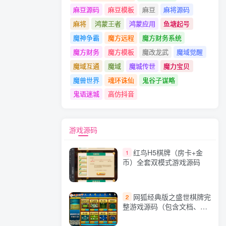
麻豆源码
麻豆模板
麻豆
麻将源码
麻将
鸿蒙王者
鸿蒙应用
鱼塘起号
魔神争霸
魔方远程
魔方财务系统
魔方财务
魔方模板
魔改龙武
魔域觉醒
魔域互通
魔域
魔城传世
魔力宝贝
魔兽世界
魂环诛仙
鬼谷子谋略
鬼语迷城
高仿抖音
游戏源码
红鸟H5棋牌（房卡+金
1
币）全套双模式游戏源码
网狐经典版之盛世棋牌完
2
整游戏源码（包含文档、架
设教程、网站、源代码等）