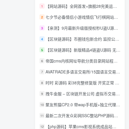
【网站源码】全网首发+旗舰28完美运营Java版高仿28圈+彩种丰富+机器人+眯牌
1
七夕节必备情侣小游戏情侣飞行棋网站源码
2
【亲测】9月最新升级版授权秒U盗U源码/四链盗U源码/自带提币接口
3
【区块链源码】币圈钱包新合约 监控公链转账地址 尾数模拟转账数据生成 0 U攻击带安装说明
4
【区块链源码】新版精品4链盗U源码 无限开代理模式 后台 代理数据可看 包含搭建教程
5
帝国cms内核网址导航分类目录网站程序源码
6
AVATRADE多语言交易所/15国语言交易所/合约交易/期权交易/币币交易/申购/矿机/风控/前端wap/pc纯源码/带搭建教程
7
时时 彩源码 彩38完整修复版 开奖正常 带手机wap
8
拽牛金服 – 区块链开发公司 虚拟币交易系统 虚拟币交易平台开发 虚拟币ico众
9
聚友熊猫CP2.0 带wap手机版+独立代理后台+整站打包全开源
10
最新二次开发众彩网SSC整站PHP源码+WAP手机版+KJ采集器+集成云端在线充值
11
【php源码】苹果cms影视系统成品站打包+电影先生6.1.1模板优化版+15W+数据
12