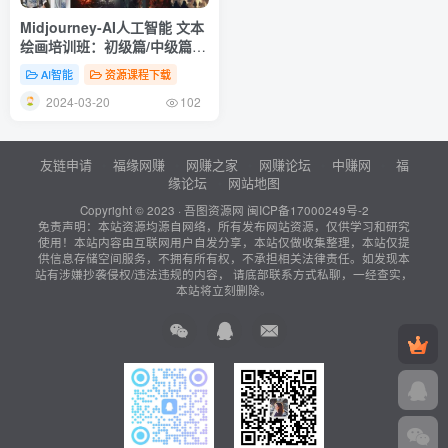
Midjourney-AI人工智能 文本
绘画培训班：初级篇/中级篇/
高级篇（17节）
AI智能
资源课程下载
2024-03-20
102
友链申请
福缘网赚
网赚之家
网赚论坛
中赚网
福
缘论坛
网站地图
Copyright © 2023 ·
吾图资源网
闽ICP备17000249号-2
免责声明：本站资源均源自网络，所有发布网站资源，仅供学习和研究
使用！本站内容由互联网用户自发分享，本站仅做收集整理，本站仅提
供信息存储空间服务，不拥有所有权，不承担相关法律责任。如发现本
站有涉嫌抄袭侵权/违法违规的内容， 请底部联系方式私聊，一经查实，
本站将立刻删除。