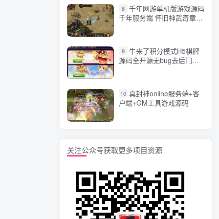
千年网游单机版游戏源码
8
千年服务端 怀旧神武奇章一
键端 任务副本 GM口令代码
牛来了积分模式H5棋牌
9
源码全开源无bug去后门无
漏洞完整源码 价值5000元
真封神online服务端+客
10
户端+GM工具游戏源码
关注公众号获取更多项目资源