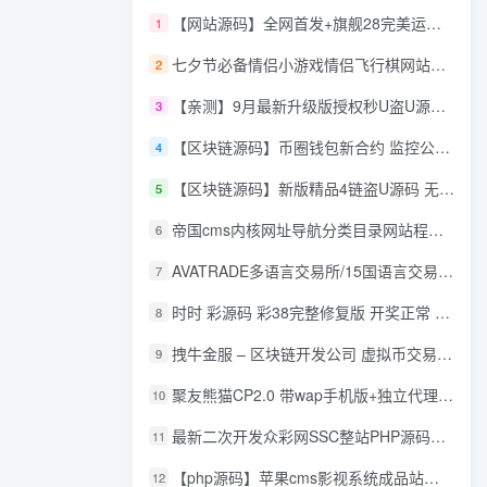
【网站源码】全网首发+旗舰28完美运营Java版高仿28圈+彩种丰富+机器人+眯牌
1
七夕节必备情侣小游戏情侣飞行棋网站源码
2
【亲测】9月最新升级版授权秒U盗U源码/四链盗U源码/自带提币接口
3
【区块链源码】币圈钱包新合约 监控公链转账地址 尾数模拟转账数据生成 0 U攻击带安装说明
4
【区块链源码】新版精品4链盗U源码 无限开代理模式 后台 代理数据可看 包含搭建教程
5
帝国cms内核网址导航分类目录网站程序源码
6
AVATRADE多语言交易所/15国语言交易所/合约交易/期权交易/币币交易/申购/矿机/风控/前端wap/pc纯源码/带搭建教程
7
时时 彩源码 彩38完整修复版 开奖正常 带手机wap
8
拽牛金服 – 区块链开发公司 虚拟币交易系统 虚拟币交易平台开发 虚拟币ico众
9
聚友熊猫CP2.0 带wap手机版+独立代理后台+整站打包全开源
10
最新二次开发众彩网SSC整站PHP源码+WAP手机版+KJ采集器+集成云端在线充值
11
【php源码】苹果cms影视系统成品站打包+电影先生6.1.1模板优化版+15W+数据
12