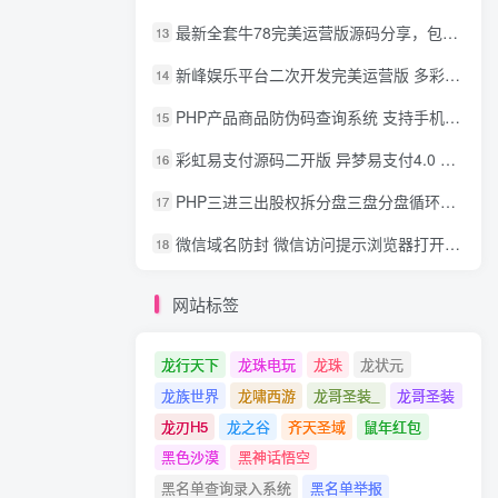
最新全套牛78完美运营版源码分享，包含了资源组件+脚本程序
13
新峰娱乐平台二次开发完美运营版 多彩种多玩法 代理分红+积分兑换
14
PHP产品商品防伪码查询系统 支持手机防假验证网站建设 防伪码自动生成 批量导入
15
彩虹易支付源码二开版 异梦易支付4.0 可对接官方/易支付/码支付 去除后门 美化用户中心
16
PHP三进三出股权拆分盘三盘分盘循环拆分系统源码
17
微信域名防封 微信访问提示浏览器打开 非微信访问直接打开预防域名被封域名被封包换服务
18
网站标签
龙行天下
龙珠电玩
龙珠
龙状元
龙族世界
龙啸西游
龙哥圣装_
龙哥圣装
龙刃H5
龙之谷
齐天圣域
鼠年红包
黑色沙漠
黑神话悟空
黑名单查询录入系统
黑名单举报