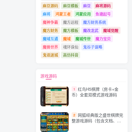
麻豆源码
麻豆模板
麻豆
麻将源码
麻将
鸿蒙王者
鸿蒙应用
鱼塘起号
魔神争霸
魔方远程
魔方财务系统
魔方财务
魔方模板
魔改龙武
魔域觉醒
魔域互通
魔域
魔城传世
魔力宝贝
魔兽世界
魂环诛仙
鬼谷子谋略
鬼语迷城
高仿抖音
游戏源码
红鸟H5棋牌（房卡+金
1
币）全套双模式游戏源码
网狐经典版之盛世棋牌完
2
整游戏源码（包含文档、架
设教程、网站、源代码等）