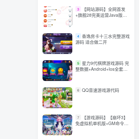
【网站源码】全网首发
3
+旗舰28完美运营Java版高
仿28圈+彩种丰富+机器人
+眯牌
香逸房卡十三水完整游戏
4
源码 适合做二开
星力9代棋牌游戏源码 完
5
整数据+Android+Ios全套
APP客户端 解密工具+视频
教程(见另个链接)
QQ音速游戏源代码
6
【游戏源码】【崩坏3】
7
免虚拟机单机版+GM命令
+全角色+安装教程+不限速
下载