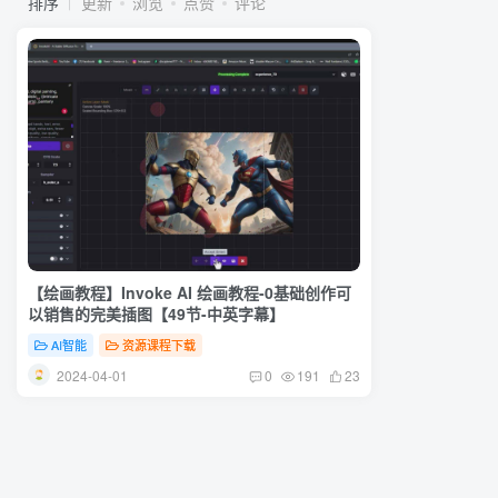
排序
更新
浏览
点赞
评论
【绘画教程】Invoke AI 绘画教程-0基础创作可
以销售的完美插图【49节-中英字幕】
AI智能
资源课程下载
2024-04-01
0
191
23