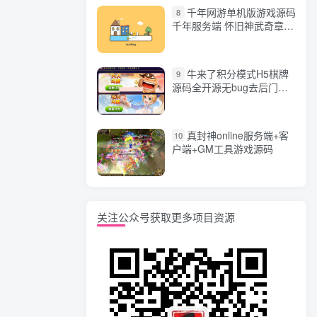
千年网游单机版游戏源码
8
千年服务端 怀旧神武奇章一
键端 任务副本 GM口令代码
牛来了积分模式H5棋牌
9
源码全开源无bug去后门无
漏洞完整源码 价值5000元
真封神online服务端+客
10
户端+GM工具游戏源码
关注公众号获取更多项目资源