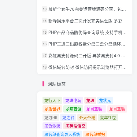
最新全套牛78完美运营版源码分享，包含了资源组件+脚本程序
13
新峰娱乐平台二次开发完美运营版 多彩种多玩法 代理分红+积分兑换
14
PHP产品商品防伪码查询系统 支持手机防假验证网站建设 防伪码自动生成 批量导入
15
PHP三进三出股权拆分盘三盘分盘循环拆分系统源码
16
彩虹易支付源码二开版 异梦易支付4.0 可对接官方/易支付/码支付 去除后门 美化用户中心
17
微信域名防封 微信访问提示浏览器打开 非微信访问直接打开预防域名被封域名被封包换服务
18
网站标签
龙行天下
龙珠电玩
龙珠
龙状元
龙族世界
龙啸西游
龙哥圣装_
龙哥圣装
龙刃H5
龙之谷
齐天圣域
鼠年红包
黑色沙漠
黑神话悟空
黑名单查询录入系统
黑名单举报