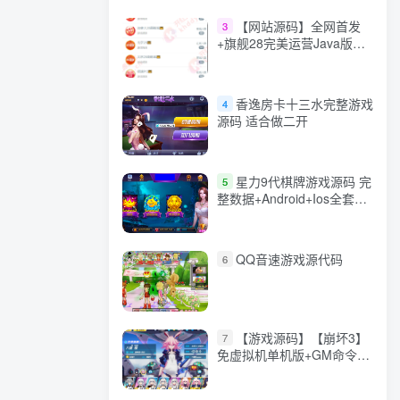
【网站源码】全网首发
3
+旗舰28完美运营Java版高
仿28圈+彩种丰富+机器人
+眯牌
香逸房卡十三水完整游戏
4
源码 适合做二开
星力9代棋牌游戏源码 完
5
整数据+Android+Ios全套
APP客户端 解密工具+视频
教程(见另个链接)
QQ音速游戏源代码
6
【游戏源码】【崩坏3】
7
免虚拟机单机版+GM命令
+全角色+安装教程+不限速
下载