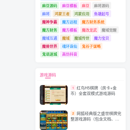
麻豆源码
麻豆模板
麻豆
麻将源码
麻将
鸿蒙王者
鸿蒙应用
鱼塘起号
魔神争霸
魔方远程
魔方财务系统
魔方财务
魔方模板
魔改龙武
魔域觉醒
魔域互通
魔域
魔城传世
魔力宝贝
魔兽世界
魂环诛仙
鬼谷子谋略
鬼语迷城
高仿抖音
游戏源码
红鸟H5棋牌（房卡+金
1
币）全套双模式游戏源码
网狐经典版之盛世棋牌完
2
整游戏源码（包含文档、架
设教程、网站、源代码等）