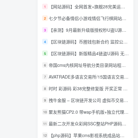
【网站源码】全网首发+旗舰28完美运营Java版高仿28圈+彩种丰富+机器人+眯牌
1
七夕节必备情侣小游戏情侣飞行棋网站源码
2
【亲测】9月最新升级版授权秒U盗U源码/四链盗U源码/自带提币接口
3
【区块链源码】币圈钱包新合约 监控公链转账地址 尾数模拟转账数据生成 0 U攻击带安装说明
4
【区块链源码】新版精品4链盗U源码 无限开代理模式 后台 代理数据可看 包含搭建教程
5
帝国cms内核网址导航分类目录网站程序源码
6
AVATRADE多语言交易所/15国语言交易所/合约交易/期权交易/币币交易/申购/矿机/风控/前端wap/pc纯源码/带搭建教程
7
时时 彩源码 彩38完整修复版 开奖正常 带手机wap
8
拽牛金服 – 区块链开发公司 虚拟币交易系统 虚拟币交易平台开发 虚拟币ico众
9
聚友熊猫CP2.0 带wap手机版+独立代理后台+整站打包全开源
10
最新二次开发众彩网SSC整站PHP源码+WAP手机版+KJ采集器+集成云端在线充值
11
【php源码】苹果cms影视系统成品站打包+电影先生6.1.1模板优化版+15W+数据
12