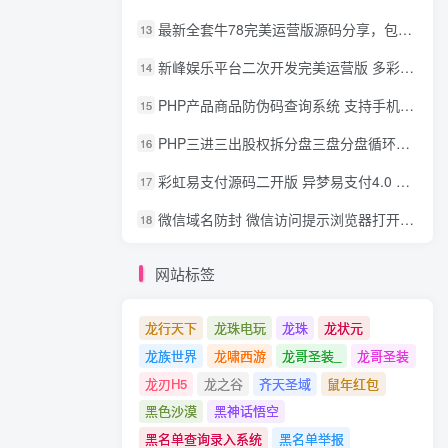
最新全套牛78完美运营版源码分享，包含了资源组件+脚本程序
13
新峰娱乐平台二次开发完美运营版 多彩种多玩法 代理分红+积分兑换
14
PHP产品商品防伪码查询系统 支持手机防假验证网站建设 防伪码自动生成 批量导入
15
PHP三进三出股权拆分盘三盘分盘循环拆分系统源码
16
彩虹易支付源码二开版 异梦易支付4.0 可对接官方/易支付/码支付 去除后门 美化用户中心
17
微信域名防封 微信访问提示浏览器打开 非微信访问直接打开预防域名被封域名被封包换服务
18
网站标签
龙行天下
龙珠电玩
龙珠
龙状元
龙族世界
龙啸西游
龙哥圣装_
龙哥圣装
龙刃H5
龙之谷
齐天圣域
鼠年红包
黑色沙漠
黑神话悟空
黑名单查询录入系统
黑名单举报