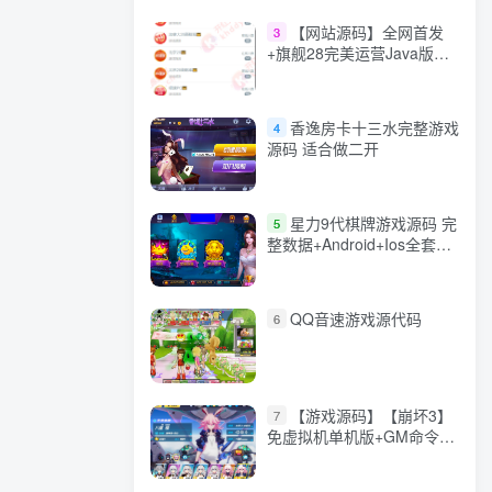
【网站源码】全网首发
3
+旗舰28完美运营Java版高
仿28圈+彩种丰富+机器人
+眯牌
香逸房卡十三水完整游戏
4
源码 适合做二开
星力9代棋牌游戏源码 完
5
整数据+Android+Ios全套
APP客户端 解密工具+视频
教程(见另个链接)
QQ音速游戏源代码
6
【游戏源码】【崩坏3】
7
免虚拟机单机版+GM命令
+全角色+安装教程+不限速
下载