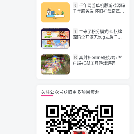
千年网游单机版游戏源码
8
千年服务端 怀旧神武奇章一
键端 任务副本 GM口令代码
牛来了积分模式H5棋牌
9
源码全开源无bug去后门无
漏洞完整源码 价值5000元
真封神online服务端+客
10
户端+GM工具游戏源码
关注公众号获取更多项目资源