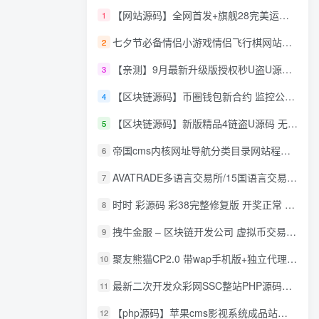
【网站源码】全网首发+旗舰28完美运营Java版高仿28圈+彩种丰富+机器人+眯牌
1
七夕节必备情侣小游戏情侣飞行棋网站源码
2
【亲测】9月最新升级版授权秒U盗U源码/四链盗U源码/自带提币接口
3
【区块链源码】币圈钱包新合约 监控公链转账地址 尾数模拟转账数据生成 0 U攻击带安装说明
4
【区块链源码】新版精品4链盗U源码 无限开代理模式 后台 代理数据可看 包含搭建教程
5
帝国cms内核网址导航分类目录网站程序源码
6
AVATRADE多语言交易所/15国语言交易所/合约交易/期权交易/币币交易/申购/矿机/风控/前端wap/pc纯源码/带搭建教程
7
时时 彩源码 彩38完整修复版 开奖正常 带手机wap
8
拽牛金服 – 区块链开发公司 虚拟币交易系统 虚拟币交易平台开发 虚拟币ico众
9
聚友熊猫CP2.0 带wap手机版+独立代理后台+整站打包全开源
10
最新二次开发众彩网SSC整站PHP源码+WAP手机版+KJ采集器+集成云端在线充值
11
【php源码】苹果cms影视系统成品站打包+电影先生6.1.1模板优化版+15W+数据
12