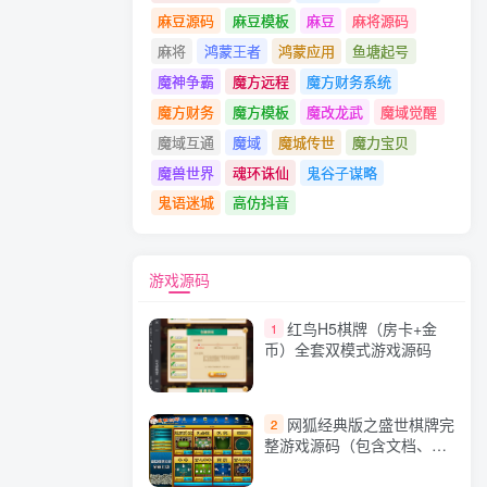
麻豆源码
麻豆模板
麻豆
麻将源码
麻将
鸿蒙王者
鸿蒙应用
鱼塘起号
魔神争霸
魔方远程
魔方财务系统
魔方财务
魔方模板
魔改龙武
魔域觉醒
魔域互通
魔域
魔城传世
魔力宝贝
魔兽世界
魂环诛仙
鬼谷子谋略
鬼语迷城
高仿抖音
游戏源码
红鸟H5棋牌（房卡+金
1
币）全套双模式游戏源码
网狐经典版之盛世棋牌完
2
整游戏源码（包含文档、架
设教程、网站、源代码等）