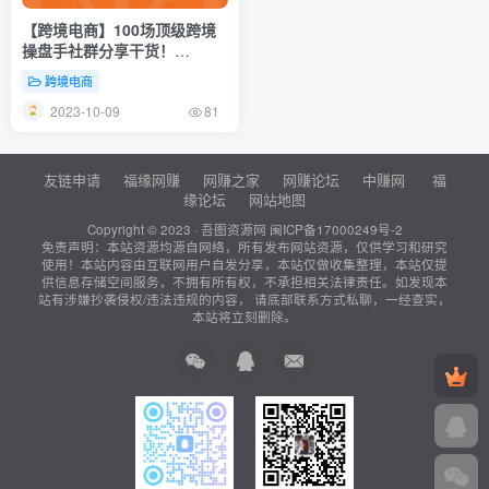
【跨境电商】100场顶级跨境
操盘手社群分享干货！
Facebook广告、Google广
跨境电商
告、TK短视频等全解析
2023-10-09
81
友链申请
福缘网赚
网赚之家
网赚论坛
中赚网
福
缘论坛
网站地图
Copyright © 2023 ·
吾图资源网
闽ICP备17000249号-2
免责声明：本站资源均源自网络，所有发布网站资源，仅供学习和研究
使用！本站内容由互联网用户自发分享，本站仅做收集整理，本站仅提
供信息存储空间服务，不拥有所有权，不承担相关法律责任。如发现本
站有涉嫌抄袭侵权/违法违规的内容， 请底部联系方式私聊，一经查实，
本站将立刻删除。