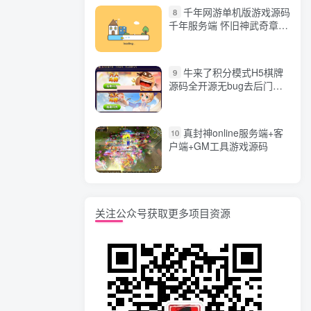
千年网游单机版游戏源码
8
千年服务端 怀旧神武奇章一
键端 任务副本 GM口令代码
牛来了积分模式H5棋牌
9
源码全开源无bug去后门无
漏洞完整源码 价值5000元
真封神online服务端+客
10
户端+GM工具游戏源码
关注公众号获取更多项目资源