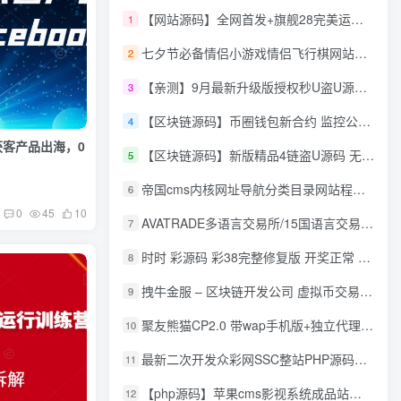
【网站源码】全网首发+旗舰28完美运营Java版高仿28圈+彩种丰富+机器人+眯牌
1
七夕节必备情侣小游戏情侣飞行棋网站源码
2
【亲测】9月最新升级版授权秒U盗U源码/四链盗U源码/自带提币接口
3
【区块链源码】币圈钱包新合约 监控公链转账地址 尾数模拟转账数据生成 0 U攻击带安装说明
4
获客产品出海，0
【区块链源码】新版精品4链盗U源码 无限开代理模式 后台 代理数据可看 包含搭建教程
5
帝国cms内核网址导航分类目录网站程序源码
6
0
45
10
AVATRADE多语言交易所/15国语言交易所/合约交易/期权交易/币币交易/申购/矿机/风控/前端wap/pc纯源码/带搭建教程
7
时时 彩源码 彩38完整修复版 开奖正常 带手机wap
8
拽牛金服 – 区块链开发公司 虚拟币交易系统 虚拟币交易平台开发 虚拟币ico众
9
聚友熊猫CP2.0 带wap手机版+独立代理后台+整站打包全开源
10
最新二次开发众彩网SSC整站PHP源码+WAP手机版+KJ采集器+集成云端在线充值
11
【php源码】苹果cms影视系统成品站打包+电影先生6.1.1模板优化版+15W+数据
12