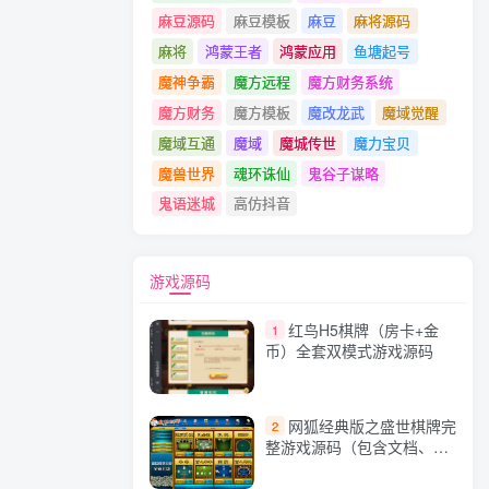
麻豆源码
麻豆模板
麻豆
麻将源码
麻将
鸿蒙王者
鸿蒙应用
鱼塘起号
魔神争霸
魔方远程
魔方财务系统
魔方财务
魔方模板
魔改龙武
魔域觉醒
魔域互通
魔域
魔城传世
魔力宝贝
魔兽世界
魂环诛仙
鬼谷子谋略
鬼语迷城
高仿抖音
游戏源码
红鸟H5棋牌（房卡+金
1
币）全套双模式游戏源码
网狐经典版之盛世棋牌完
2
整游戏源码（包含文档、架
设教程、网站、源代码等）