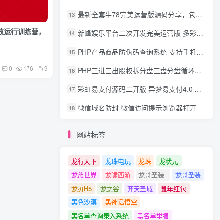
最新全套牛78完美运营版源码分享，包含了资源组件+脚本程序
13
效运行训练营，
新峰娱乐平台二次开发完美运营版 多彩种多玩法 代理分红+积分兑换
14
PHP产品商品防伪码查询系统 支持手机防假验证网站建设 防伪码自动生成 批量导入
15
0
176
9
PHP三进三出股权拆分盘三盘分盘循环拆分系统源码
16
彩虹易支付源码二开版 异梦易支付4.0 可对接官方/易支付/码支付 去除后门 美化用户中心
17
微信域名防封 微信访问提示浏览器打开 非微信访问直接打开预防域名被封域名被封包换服务
18
网站标签
龙行天下
龙珠电玩
龙珠
龙状元
龙族世界
龙啸西游
龙哥圣装_
龙哥圣装
龙刃H5
龙之谷
齐天圣域
鼠年红包
黑色沙漠
黑神话悟空
黑名单查询录入系统
黑名单举报