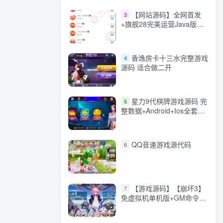
【网站源码】全网首发
3
+旗舰28完美运营Java版高
仿28圈+彩种丰富+机器人
+眯牌
香逸房卡十三水完整游戏
4
源码 适合做二开
星力9代棋牌游戏源码 完
5
整数据+Android+Ios全套
APP客户端 解密工具+视频
教程(见另个链接)
QQ音速游戏源代码
6
【游戏源码】【崩坏3】
7
免虚拟机单机版+GM命令
+全角色+安装教程+不限速
下载