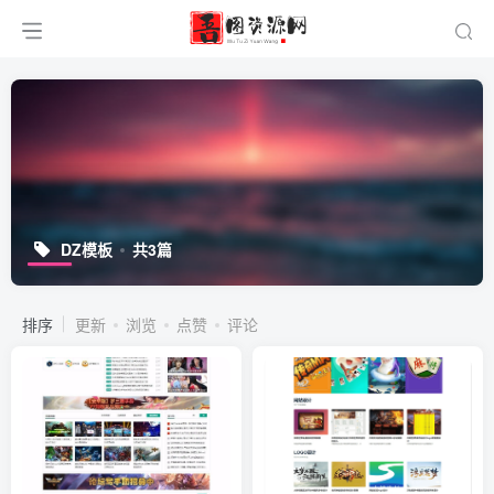
DZ模板
共3篇
排序
更新
浏览
点赞
评论