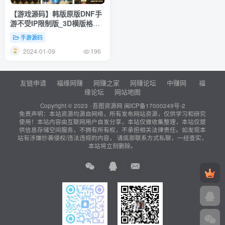
【游戏源码】韩版原版DNF手
游不受IP限制版_3D横版格斗
闯关剧情任务手游_最新Win服
手游源码
务端打包_通用视频教程架设_
2024-01-09
安卓版本
196
友链申请
福缘网赚
网赚之家
网赚论坛
中赚网
福
缘论坛
网站地图
Copyright © 2023 ·
吾图资源网
闽ICP备17000249号-2
免责声明：本站资源均源自网络，所有发布网站资源，仅供学习和研究
使用！本站内容由互联网用户自发分享，本站仅做收集整理，本站仅提
供信息存储空间服务，不拥有所有权，不承担相关法律责任。如发现本
站有涉嫌抄袭侵权/违法违规的内容， 请底部联系方式私聊，一经查实，
本站将立刻删除。