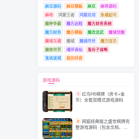
麻豆源码
麻豆模板
麻豆
麻将源码
麻将
鸿蒙王者
鸿蒙应用
鱼塘起号
魔神争霸
魔方远程
魔方财务系统
魔方财务
魔方模板
魔改龙武
魔域觉醒
魔域互通
魔域
魔城传世
魔力宝贝
魔兽世界
魂环诛仙
鬼谷子谋略
鬼语迷城
高仿抖音
游戏源码
红鸟H5棋牌（房卡+金
1
币）全套双模式游戏源码
网狐经典版之盛世棋牌完
2
整游戏源码（包含文档、架
设教程、网站、源代码等）