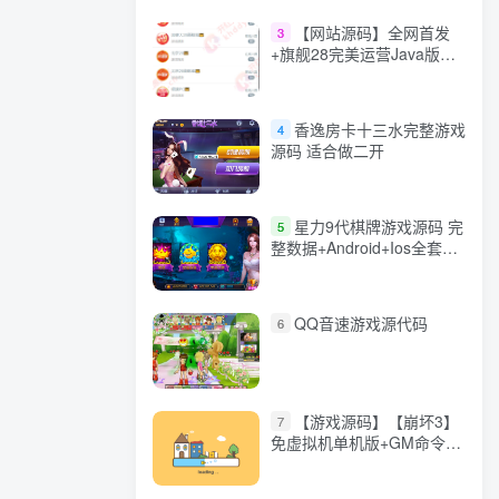
【网站源码】全网首发
3
+旗舰28完美运营Java版高
仿28圈+彩种丰富+机器人
+眯牌
香逸房卡十三水完整游戏
4
源码 适合做二开
星力9代棋牌游戏源码 完
5
整数据+Android+Ios全套
APP客户端 解密工具+视频
教程(见另个链接)
QQ音速游戏源代码
6
【游戏源码】【崩坏3】
7
免虚拟机单机版+GM命令
+全角色+安装教程+不限速
下载