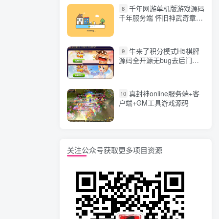
千年网游单机版游戏源码
8
千年服务端 怀旧神武奇章一
键端 任务副本 GM口令代码
牛来了积分模式H5棋牌
9
源码全开源无bug去后门无
漏洞完整源码 价值5000元
真封神online服务端+客
10
户端+GM工具游戏源码
关注公众号获取更多项目资源