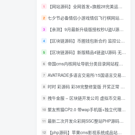
【网站源码】全网首发+旗舰28完美运营Java版高仿28圈+彩种丰富+机器人+眯牌
1
七夕节必备情侣小游戏情侣飞行棋网站源码
2
【亲测】9月最新升级版授权秒U盗U源码/四链盗U源码/自带提币接口
3
【区块链源码】币圈钱包新合约 监控公链转账地址 尾数模拟转账数据生成 0 U攻击带安装说明
4
【区块链源码】新版精品4链盗U源码 无限开代理模式 后台 代理数据可看 包含搭建教程
5
帝国cms内核网址导航分类目录网站程序源码
6
AVATRADE多语言交易所/15国语言交易所/合约交易/期权交易/币币交易/申购/矿机/风控/前端wap/pc纯源码/带搭建教程
7
时时 彩源码 彩38完整修复版 开奖正常 带手机wap
8
拽牛金服 – 区块链开发公司 虚拟币交易系统 虚拟币交易平台开发 虚拟币ico众
9
聚友熊猫CP2.0 带wap手机版+独立代理后台+整站打包全开源
10
最新二次开发众彩网SSC整站PHP源码+WAP手机版+KJ采集器+集成云端在线充值
11
【php源码】苹果cms影视系统成品站打包+电影先生6.1.1模板优化版+15W+数据
12