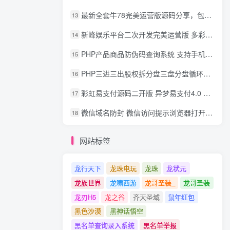
最新全套牛78完美运营版源码分享，包含了资源组件+脚本程序
13
新峰娱乐平台二次开发完美运营版 多彩种多玩法 代理分红+积分兑换
14
PHP产品商品防伪码查询系统 支持手机防假验证网站建设 防伪码自动生成 批量导入
15
PHP三进三出股权拆分盘三盘分盘循环拆分系统源码
16
彩虹易支付源码二开版 异梦易支付4.0 可对接官方/易支付/码支付 去除后门 美化用户中心
17
微信域名防封 微信访问提示浏览器打开 非微信访问直接打开预防域名被封域名被封包换服务
18
网站标签
龙行天下
龙珠电玩
龙珠
龙状元
龙族世界
龙啸西游
龙哥圣装_
龙哥圣装
龙刃H5
龙之谷
齐天圣域
鼠年红包
黑色沙漠
黑神话悟空
黑名单查询录入系统
黑名单举报