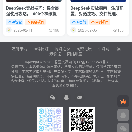
DeepSeek实战技巧：集合最
DeepSeek实战指南，注册配
强使用攻略，1000个神级提示
置、对话技巧、文件处理、基
词，让你成为AI高手
础操作到高阶应用
AI智能
网创项目
AI智能
网创项目
2025-02-11
2025-02-05
196
136
友链申请
福缘网赚
网赚之家
网赚论坛
中赚网
福
缘论坛
网站地图
Copyright © 2023 ·
吾图资源网
闽ICP备17000249号-2
免责声明：本站资源均源自网络，所有发布网站资源，仅供学习和研究
使用！本站内容由互联网用户自发分享，本站仅做收集整理，本站仅提
供信息存储空间服务，不拥有所有权，不承担相关法律责任。如发现本
站有涉嫌抄袭侵权/违法违规的内容， 请底部联系方式私聊，一经查实，
本站将立刻删除。