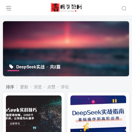
DeepSeek实战
共2篇
排序
更新
浏览
点赞
评论