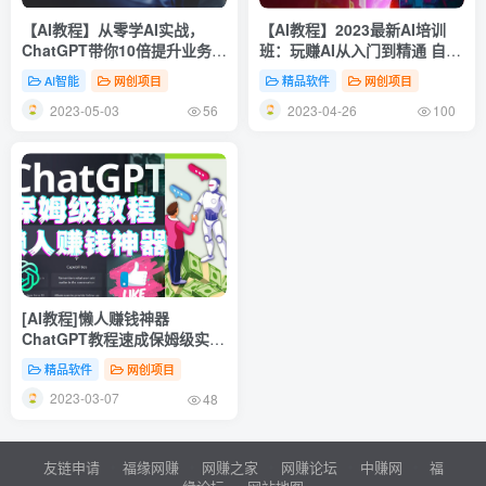
【AI教程】从零学AI实战，
【AI教程】2023最新AI培训
ChatGPT带你10倍提升业务生
班：玩赚AI从入门到精通 自动
产力！
写各种爆款脚本 (4月26更新)
AI智能
网创项目
精品软件
网创项目
2023-05-03
2023-04-26
56
100
[AI教程]懒人赚钱神器
ChatGPT教程速成保姆级实
操，人工智能AI对话ChatGPT
精品软件
网创项目
赚钱
2023-03-07
48
友链申请
福缘网赚
网赚之家
网赚论坛
中赚网
福