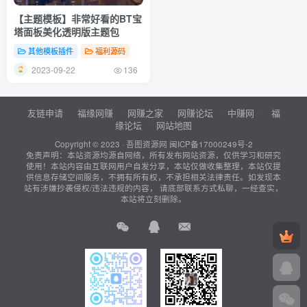
【主题模板】非常好看的BT宝
塔面板美化透明版主题包
其他模板插件
福利源码
2023-09-22
136
友链申请
福缘网赚
网赚之家
网赚论坛
中赚网
福
缘论坛
网站地图
Copyright © 2023 ·
吾图资源网
闽ICP备17000249号-2
免责声明：本站资源均源自网络，所有发布网站资源，仅供学习和研究
使用！本站内容由互联网用户自发分享，本站仅做收集整理，本站仅提
供信息存储空间服务，不拥有所有权，不承担相关法律责任。如发现本
站有涉嫌抄袭侵权/违法违规的内容， 请底部联系方式私聊，一经查实，
本站将立刻删除。