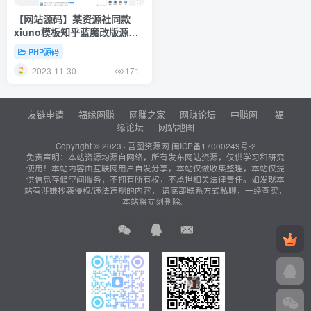
【网站源码】某资源社同款
xiuno模板知乎蓝魔改版源码
附多个插件
PHP源码
2023-11-30
171
友链申请
福缘网赚
网赚之家
网赚论坛
中赚网
福
缘论坛
网站地图
Copyright © 2023 ·
吾图资源网
闽ICP备17000249号-2
免责声明：本站资源均源自网络，所有发布网站资源，仅供学习和研究
使用！本站内容由互联网用户自发分享，本站仅做收集整理，本站仅提
供信息存储空间服务，不拥有所有权，不承担相关法律责任。如发现本
站有涉嫌抄袭侵权/违法违规的内容， 请底部联系方式私聊，一经查实，
本站将立刻删除。