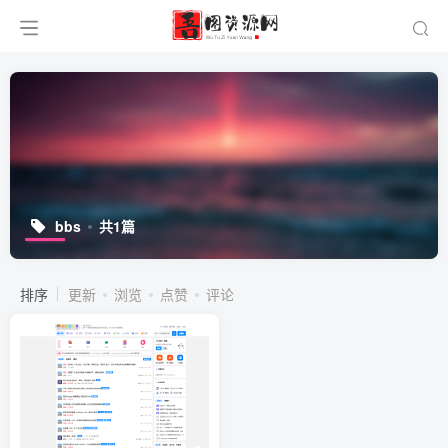
bbs
共1篇
排序
更新
浏览
点赞
评论