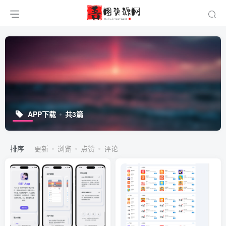
APP下载
共3篇
排序
更新
浏览
点赞
评论