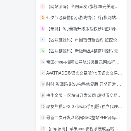
【网站源码】全网首发+旗舰28完美运营Java版高仿28圈+彩种丰富+机器人+眯牌
1
七夕节必备情侣小游戏情侣飞行棋网站源码
2
【亲测】9月最新升级版授权秒U盗U源码/四链盗U源码/自带提币接口
3
【区块链源码】币圈钱包新合约 监控公链转账地址 尾数模拟转账数据生成 0 U攻击带安装说明
4
【区块链源码】新版精品4链盗U源码 无限开代理模式 后台 代理数据可看 包含搭建教程
5
帝国cms内核网址导航分类目录网站程序源码
6
AVATRADE多语言交易所/15国语言交易所/合约交易/期权交易/币币交易/申购/矿机/风控/前端wap/pc纯源码/带搭建教程
7
时时 彩源码 彩38完整修复版 开奖正常 带手机wap
8
拽牛金服 – 区块链开发公司 虚拟币交易系统 虚拟币交易平台开发 虚拟币ico众
9
聚友熊猫CP2.0 带wap手机版+独立代理后台+整站打包全开源
10
最新二次开发众彩网SSC整站PHP源码+WAP手机版+KJ采集器+集成云端在线充值
11
【php源码】苹果cms影视系统成品站打包+电影先生6.1.1模板优化版+15W+数据
12