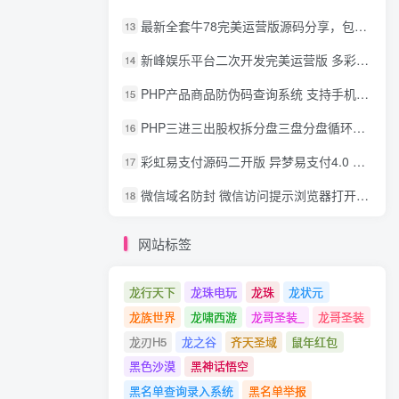
最新全套牛78完美运营版源码分享，包含了资源组件+脚本程序
13
新峰娱乐平台二次开发完美运营版 多彩种多玩法 代理分红+积分兑换
14
PHP产品商品防伪码查询系统 支持手机防假验证网站建设 防伪码自动生成 批量导入
15
PHP三进三出股权拆分盘三盘分盘循环拆分系统源码
16
彩虹易支付源码二开版 异梦易支付4.0 可对接官方/易支付/码支付 去除后门 美化用户中心
17
微信域名防封 微信访问提示浏览器打开 非微信访问直接打开预防域名被封域名被封包换服务
18
网站标签
龙行天下
龙珠电玩
龙珠
龙状元
龙族世界
龙啸西游
龙哥圣装_
龙哥圣装
龙刃H5
龙之谷
齐天圣域
鼠年红包
黑色沙漠
黑神话悟空
黑名单查询录入系统
黑名单举报