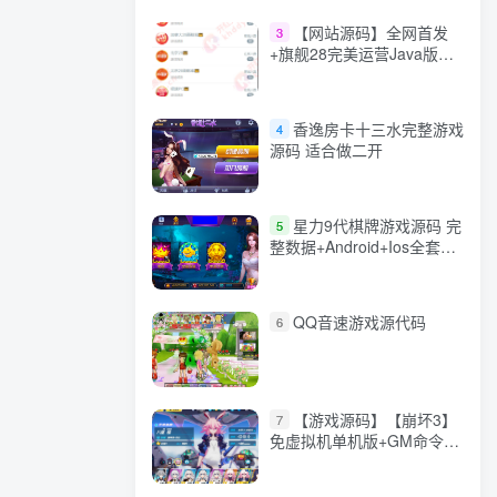
【网站源码】全网首发
3
+旗舰28完美运营Java版高
仿28圈+彩种丰富+机器人
+眯牌
香逸房卡十三水完整游戏
4
源码 适合做二开
星力9代棋牌游戏源码 完
5
整数据+Android+Ios全套
APP客户端 解密工具+视频
教程(见另个链接)
QQ音速游戏源代码
6
【游戏源码】【崩坏3】
7
免虚拟机单机版+GM命令
+全角色+安装教程+不限速
下载