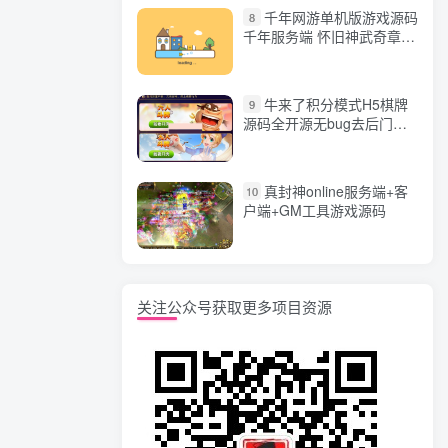
千年网游单机版游戏源码
8
千年服务端 怀旧神武奇章一
键端 任务副本 GM口令代码
牛来了积分模式H5棋牌
9
源码全开源无bug去后门无
漏洞完整源码 价值5000元
真封神online服务端+客
10
户端+GM工具游戏源码
关注公众号获取更多项目资源