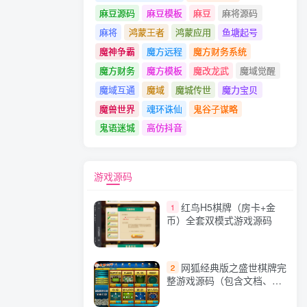
麻豆源码
麻豆模板
麻豆
麻将源码
麻将
鸿蒙王者
鸿蒙应用
鱼塘起号
魔神争霸
魔方远程
魔方财务系统
魔方财务
魔方模板
魔改龙武
魔域觉醒
魔域互通
魔域
魔城传世
魔力宝贝
魔兽世界
魂环诛仙
鬼谷子谋略
鬼语迷城
高仿抖音
游戏源码
红鸟H5棋牌（房卡+金
1
币）全套双模式游戏源码
网狐经典版之盛世棋牌完
2
整游戏源码（包含文档、架
设教程、网站、源代码等）