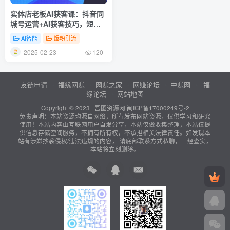
实体店老板AI获客课：抖音同
城号运营+AI获客技巧，短视
频制作与发布策略
AI智能
爆粉引流
2025-02-23
120
友链申请
福缘网赚
网赚之家
网赚论坛
中赚网
福
缘论坛
网站地图
Copyright © 2023 ·
吾图资源网
闽ICP备17000249号-2
免责声明：本站资源均源自网络，所有发布网站资源，仅供学习和研究
使用！本站内容由互联网用户自发分享，本站仅做收集整理，本站仅提
供信息存储空间服务，不拥有所有权，不承担相关法律责任。如发现本
站有涉嫌抄袭侵权/违法违规的内容， 请底部联系方式私聊，一经查实，
本站将立刻删除。