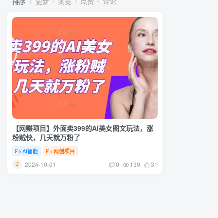
排序
更新
浏览
点赞
评论
【网赚项目】外面卖399的AI美女图文玩法，涨
粉贼快，几天就万粉了
AI智能
网创项目
2024-10-01
0
139
31