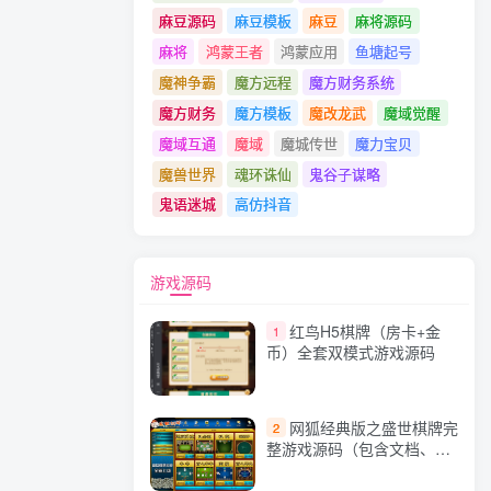
麻豆源码
麻豆模板
麻豆
麻将源码
麻将
鸿蒙王者
鸿蒙应用
鱼塘起号
魔神争霸
魔方远程
魔方财务系统
魔方财务
魔方模板
魔改龙武
魔域觉醒
魔域互通
魔域
魔城传世
魔力宝贝
魔兽世界
魂环诛仙
鬼谷子谋略
鬼语迷城
高仿抖音
游戏源码
红鸟H5棋牌（房卡+金
1
币）全套双模式游戏源码
网狐经典版之盛世棋牌完
2
整游戏源码（包含文档、架
设教程、网站、源代码等）