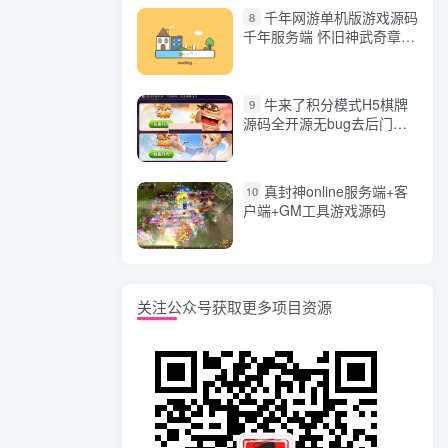
千年网游单机版游戏源码
8
千年服务端 怀旧神武奇章一
键端 任务副本 GM口令代码
牛来了积分模式H5棋牌
9
源码全开源无bug去后门无
漏洞完整源码 价值5000元
真封神online服务端+客
10
户端+GM工具游戏源码
关注公众号获取更多项目资源