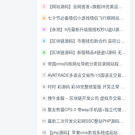
【网站源码】全网首发+旗舰28完美运营Java版高仿28圈+彩种丰富+机器人+眯牌
1
七夕节必备情侣小游戏情侣飞行棋网站源码
2
【亲测】9月最新升级版授权秒U盗U源码/四链盗U源码/自带提币接口
3
【区块链源码】币圈钱包新合约 监控公链转账地址 尾数模拟转账数据生成 0 U攻击带安装说明
4
【区块链源码】新版精品4链盗U源码 无限开代理模式 后台 代理数据可看 包含搭建教程
5
帝国cms内核网址导航分类目录网站程序源码
6
AVATRADE多语言交易所/15国语言交易所/合约交易/期权交易/币币交易/申购/矿机/风控/前端wap/pc纯源码/带搭建教程
7
时时 彩源码 彩38完整修复版 开奖正常 带手机wap
8
拽牛金服 – 区块链开发公司 虚拟币交易系统 虚拟币交易平台开发 虚拟币ico众
9
聚友熊猫CP2.0 带wap手机版+独立代理后台+整站打包全开源
10
最新二次开发众彩网SSC整站PHP源码+WAP手机版+KJ采集器+集成云端在线充值
11
【php源码】苹果cms影视系统成品站打包+电影先生6.1.1模板优化版+15W+数据
12