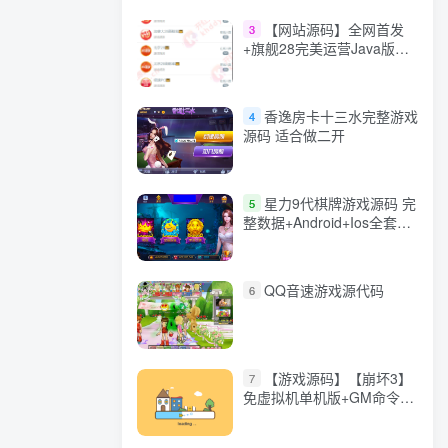
【网站源码】全网首发
3
+旗舰28完美运营Java版高
仿28圈+彩种丰富+机器人
+眯牌
香逸房卡十三水完整游戏
4
源码 适合做二开
星力9代棋牌游戏源码 完
5
整数据+Android+Ios全套
APP客户端 解密工具+视频
教程(见另个链接)
QQ音速游戏源代码
6
【游戏源码】【崩坏3】
7
免虚拟机单机版+GM命令
+全角色+安装教程+不限速
下载