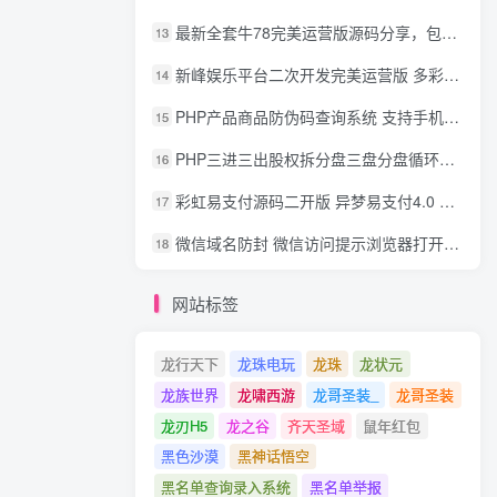
最新全套牛78完美运营版源码分享，包含了资源组件+脚本程序
13
新峰娱乐平台二次开发完美运营版 多彩种多玩法 代理分红+积分兑换
14
PHP产品商品防伪码查询系统 支持手机防假验证网站建设 防伪码自动生成 批量导入
15
PHP三进三出股权拆分盘三盘分盘循环拆分系统源码
16
彩虹易支付源码二开版 异梦易支付4.0 可对接官方/易支付/码支付 去除后门 美化用户中心
17
微信域名防封 微信访问提示浏览器打开 非微信访问直接打开预防域名被封域名被封包换服务
18
网站标签
龙行天下
龙珠电玩
龙珠
龙状元
龙族世界
龙啸西游
龙哥圣装_
龙哥圣装
龙刃H5
龙之谷
齐天圣域
鼠年红包
黑色沙漠
黑神话悟空
黑名单查询录入系统
黑名单举报