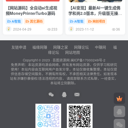
【网站源码】全自动ai生成视
【AI变现】最新AI一键生成佛
频MoneyPrinterTurbo源码
学和尚2.0版本，升级版无操
作，日入2000+
AI智能
其它源码
AI智能
网创项目
2024-04-29
2023-11-12
233
36
友链申请
福缘网赚
网赚之家
网赚论坛
中赚网
福
缘论坛
网站地图
Copyright © 2023 ·
吾图资源网
闽ICP备17000249号-2
免责声明：本站资源均源自网络，所有发布网站资源，仅供学习和研究
使用！本站内容由互联网用户自发分享，本站仅做收集整理，本站仅提
供信息存储空间服务，不拥有所有权，不承担相关法律责任。如发现本
站有涉嫌抄袭侵权/违法违规的内容， 请底部联系方式私聊，一经查实，
本站将立刻删除。