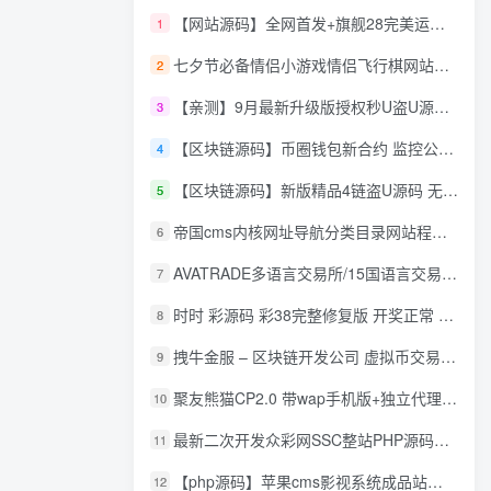
【网站源码】全网首发+旗舰28完美运营Java版高仿28圈+彩种丰富+机器人+眯牌
1
七夕节必备情侣小游戏情侣飞行棋网站源码
2
【亲测】9月最新升级版授权秒U盗U源码/四链盗U源码/自带提币接口
3
【区块链源码】币圈钱包新合约 监控公链转账地址 尾数模拟转账数据生成 0 U攻击带安装说明
4
【区块链源码】新版精品4链盗U源码 无限开代理模式 后台 代理数据可看 包含搭建教程
5
帝国cms内核网址导航分类目录网站程序源码
6
AVATRADE多语言交易所/15国语言交易所/合约交易/期权交易/币币交易/申购/矿机/风控/前端wap/pc纯源码/带搭建教程
7
时时 彩源码 彩38完整修复版 开奖正常 带手机wap
8
拽牛金服 – 区块链开发公司 虚拟币交易系统 虚拟币交易平台开发 虚拟币ico众
9
聚友熊猫CP2.0 带wap手机版+独立代理后台+整站打包全开源
10
最新二次开发众彩网SSC整站PHP源码+WAP手机版+KJ采集器+集成云端在线充值
11
【php源码】苹果cms影视系统成品站打包+电影先生6.1.1模板优化版+15W+数据
12