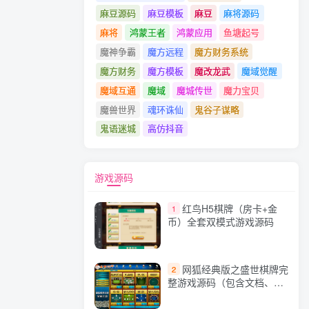
麻豆源码
麻豆模板
麻豆
麻将源码
麻将
鸿蒙王者
鸿蒙应用
鱼塘起号
魔神争霸
魔方远程
魔方财务系统
魔方财务
魔方模板
魔改龙武
魔域觉醒
魔域互通
魔域
魔城传世
魔力宝贝
魔兽世界
魂环诛仙
鬼谷子谋略
鬼语迷城
高仿抖音
游戏源码
红鸟H5棋牌（房卡+金
1
币）全套双模式游戏源码
网狐经典版之盛世棋牌完
2
整游戏源码（包含文档、架
设教程、网站、源代码等）