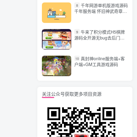
千年网游单机版游戏源码
8
千年服务端 怀旧神武奇章一
键端 任务副本 GM口令代码
牛来了积分模式H5棋牌
9
源码全开源无bug去后门无
漏洞完整源码 价值5000元
真封神online服务端+客
10
户端+GM工具游戏源码
关注公众号获取更多项目资源