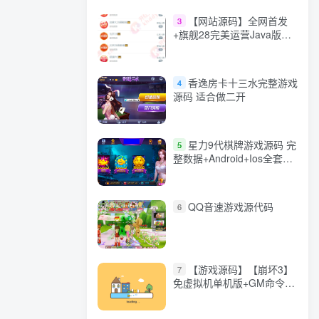
【网站源码】全网首发
3
+旗舰28完美运营Java版高
仿28圈+彩种丰富+机器人
+眯牌
香逸房卡十三水完整游戏
4
源码 适合做二开
星力9代棋牌游戏源码 完
5
整数据+Android+Ios全套
APP客户端 解密工具+视频
教程(见另个链接)
QQ音速游戏源代码
6
【游戏源码】【崩坏3】
7
免虚拟机单机版+GM命令
+全角色+安装教程+不限速
下载