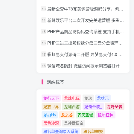
最新全套牛78完美运营版源码分享，包含了资源组件+脚本程序
13
新峰娱乐平台二次开发完美运营版 多彩种多玩法 代理分红+积分兑换
14
PHP产品商品防伪码查询系统 支持手机防假验证网站建设 防伪码自动生成 批量导入
15
PHP三进三出股权拆分盘三盘分盘循环拆分系统源码
16
彩虹易支付源码二开版 异梦易支付4.0 可对接官方/易支付/码支付 去除后门 美化用户中心
17
微信域名防封 微信访问提示浏览器打开 非微信访问直接打开预防域名被封域名被封包换服务
18
网站标签
龙行天下
龙珠电玩
龙珠
龙状元
龙族世界
龙啸西游
龙哥圣装_
龙哥圣装
龙刃H5
龙之谷
齐天圣域
鼠年红包
黑色沙漠
黑神话悟空
黑名单查询录入系统
黑名单举报