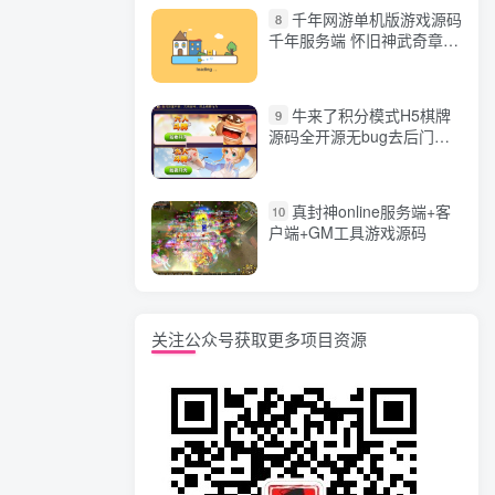
千年网游单机版游戏源码
8
千年服务端 怀旧神武奇章一
键端 任务副本 GM口令代码
牛来了积分模式H5棋牌
9
源码全开源无bug去后门无
漏洞完整源码 价值5000元
真封神online服务端+客
10
户端+GM工具游戏源码
关注公众号获取更多项目资源