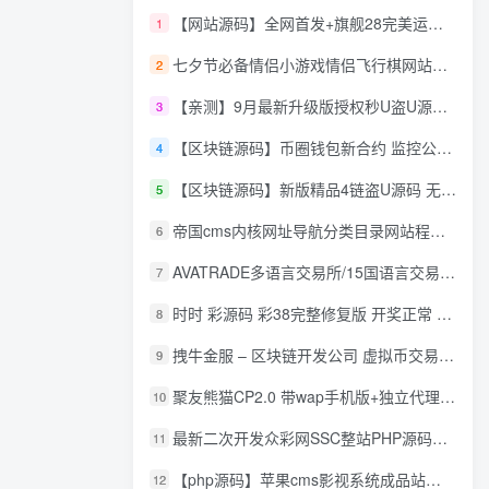
【网站源码】全网首发+旗舰28完美运营Java版高仿28圈+彩种丰富+机器人+眯牌
1
七夕节必备情侣小游戏情侣飞行棋网站源码
2
【亲测】9月最新升级版授权秒U盗U源码/四链盗U源码/自带提币接口
3
【区块链源码】币圈钱包新合约 监控公链转账地址 尾数模拟转账数据生成 0 U攻击带安装说明
4
【区块链源码】新版精品4链盗U源码 无限开代理模式 后台 代理数据可看 包含搭建教程
5
帝国cms内核网址导航分类目录网站程序源码
6
AVATRADE多语言交易所/15国语言交易所/合约交易/期权交易/币币交易/申购/矿机/风控/前端wap/pc纯源码/带搭建教程
7
时时 彩源码 彩38完整修复版 开奖正常 带手机wap
8
拽牛金服 – 区块链开发公司 虚拟币交易系统 虚拟币交易平台开发 虚拟币ico众
9
聚友熊猫CP2.0 带wap手机版+独立代理后台+整站打包全开源
10
最新二次开发众彩网SSC整站PHP源码+WAP手机版+KJ采集器+集成云端在线充值
11
【php源码】苹果cms影视系统成品站打包+电影先生6.1.1模板优化版+15W+数据
12