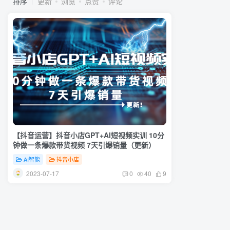
排序
更新
浏览
点赞
评论
【抖音运营】抖音小店GPT+AI短视频实训 10分
钟做一条爆款带货视频 7天引爆销量（更新）
AI智能
抖音小店
2023-07-17
0
40
9