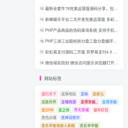
最新全套牛78完美运营版源码分享，包含了资源组件+脚本程序
13
新峰娱乐平台二次开发完美运营版 多彩种多玩法 代理分红+积分兑换
14
PHP产品商品防伪码查询系统 支持手机防假验证网站建设 防伪码自动生成 批量导入
15
PHP三进三出股权拆分盘三盘分盘循环拆分系统源码
16
彩虹易支付源码二开版 异梦易支付4.0 可对接官方/易支付/码支付 去除后门 美化用户中心
17
微信域名防封 微信访问提示浏览器打开 非微信访问直接打开预防域名被封域名被封包换服务
18
网站标签
龙行天下
龙珠电玩
龙珠
龙状元
龙族世界
龙啸西游
龙哥圣装_
龙哥圣装
龙刃H5
龙之谷
齐天圣域
鼠年红包
黑色沙漠
黑神话悟空
黑名单查询录入系统
黑名单举报