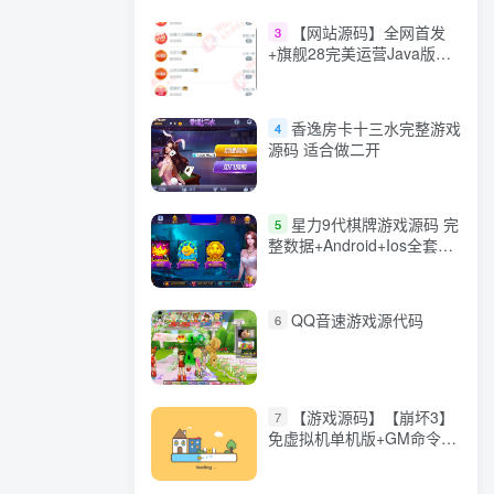
【网站源码】全网首发
3
+旗舰28完美运营Java版高
仿28圈+彩种丰富+机器人
+眯牌
香逸房卡十三水完整游戏
4
源码 适合做二开
星力9代棋牌游戏源码 完
5
整数据+Android+Ios全套
APP客户端 解密工具+视频
教程(见另个链接)
QQ音速游戏源代码
6
【游戏源码】【崩坏3】
7
免虚拟机单机版+GM命令
+全角色+安装教程+不限速
下载