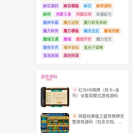
麻豆源码
麻豆模板
麻豆
麻将源码
麻将
鸿蒙王者
鸿蒙应用
鱼塘起号
魔神争霸
魔方远程
魔方财务系统
魔方财务
魔方模板
魔改龙武
魔域觉醒
魔域互通
魔域
魔城传世
魔力宝贝
魔兽世界
魂环诛仙
鬼谷子谋略
鬼语迷城
高仿抖音
游戏源码
红鸟H5棋牌（房卡+金
1
币）全套双模式游戏源码
网狐经典版之盛世棋牌完
2
整游戏源码（包含文档、架
设教程、网站、源代码等）