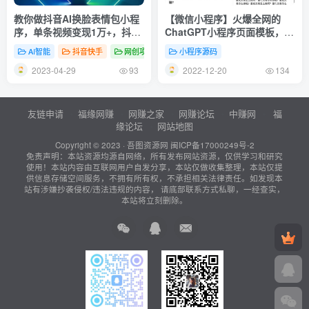
教你做抖音AI换脸表情包小程
【微信小程序】火爆全网的
序，单条视频变现1万+，抖音
ChatGPT小程序页面模板，让
新玩法轻松变现
AI回答你的任何问题
AI智能
抖音快手
网创项目
小程序源码
2023-04-29
2022-12-20
93
134
友链申请
福缘网赚
网赚之家
网赚论坛
中赚网
福
缘论坛
网站地图
Copyright © 2023 ·
吾图资源网
闽ICP备17000249号-2
免责声明：本站资源均源自网络，所有发布网站资源，仅供学习和研究
使用！本站内容由互联网用户自发分享，本站仅做收集整理，本站仅提
供信息存储空间服务，不拥有所有权，不承担相关法律责任。如发现本
站有涉嫌抄袭侵权/违法违规的内容， 请底部联系方式私聊，一经查实，
本站将立刻删除。